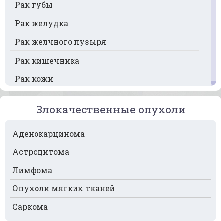
Рак губы
Рак желудка
Рак желчного пузыря
Рак кишечника
Рак кожи
Рак кости
Злокачественные опухоли
Рак крови
Аденокарцинома
Рак легких
Астроцитома
Рак лимфоузлов
Лимфома
Рак молочной железы
Опухоли мягких тканей
Рак мочевого пузыря
Саркома
Рак носа