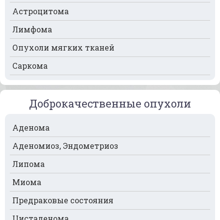
Астроцитома
Рак лимфоузлов
Лимфома
Рак молочной железы
Опухоли мягких тканей
Рак мочевого пузыря
Саркома
Рак носа
Рак печени
Доброкачественные опухоли
Рак пищевода
Рак поджелудочной железы
Аденома
Рак предстательной железы
Аденомиоз, Эндометриоз
Рак почек
Липома
Рак селезёнки
Миома
Рак сердца
Предраковые состояния
Рак спинного мозга
Цистаденома