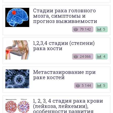
Стадии рака головного
мозга, симптомы и
прогноз выживаемости
79 142
5
1,2,3,4 стадии (степени)
рака кости
24 066
4
Метастазирование при
раке костей
5 144
5
1, 2, 3, 4 стадия рака крови
(лейкоза, лейкемии),
особенности развития