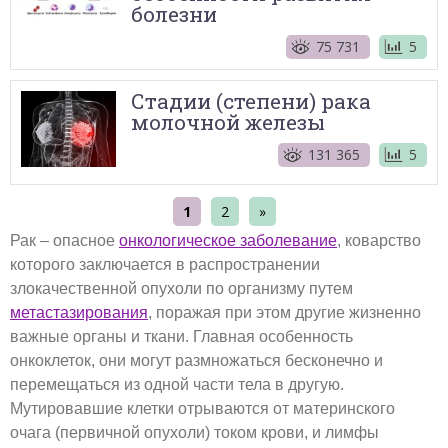
болезни
75 731
5
Стадии (степени) рака
молочной железы
131 365
5
1
2
»
Рак – опасное
онкологическое заболевание
, коварство
которого заключается в распространении
злокачественной опухоли по организму путем
метастазирования
, поражая при этом другие жизненно
важные органы и ткани. Главная особенность
онкоклеток, они могут размножаться бесконечно и
перемещаться из одной части тела в другую.
Мутировавшие клетки отрываются от материнского
очага (первичной опухоли) током крови, и лимфы