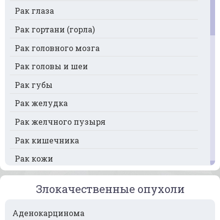
Рак глаза
Рак гортани (горла)
Рак головного мозга
Рак головы и шеи
Рак губы
Рак желудка
Рак желчного пузыря
Рак кишечника
Рак кожи
Рак кости
Злокачественные опухоли
Рак крови
Аденокарцинома
Рак легких