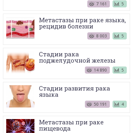
7 161
5
Метастазы при раке языка,
рецидив болезни
8 003
5
Стадии рака
поджелудочной железы
14 890
5
Стадии развития рака
языка
50 191
4
Метастазы при раке
пищевода