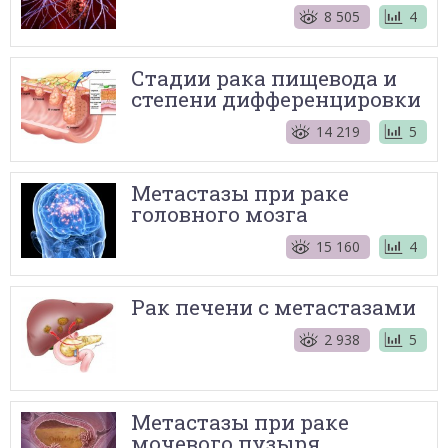
8 505
4
Стадии рака пищевода и
степени дифференцировки
14 219
5
Метастазы при раке
головного мозга
15 160
4
Рак печени с метастазами
2 938
5
Метастазы при раке
мочевого пузыря