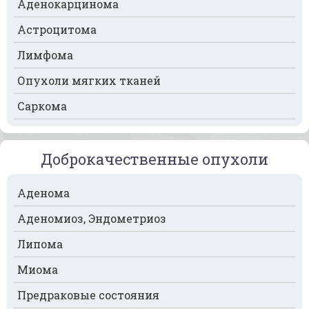
Аденокарцинома
Рак легких
Астроцитома
Рак лимфоузлов
Лимфома
Рак молочной железы
Опухоли мягких тканей
Рак мочевого пузыря
Саркома
Рак носа
Рак печени
Доброкачественные опухоли
Рак пищевода
Рак поджелудочной железы
Аденома
Рак предстательной железы
Аденомиоз, Эндометриоз
Рак почек
Липома
Рак селезёнки
Миома
Рак сердца
Предраковые состояния