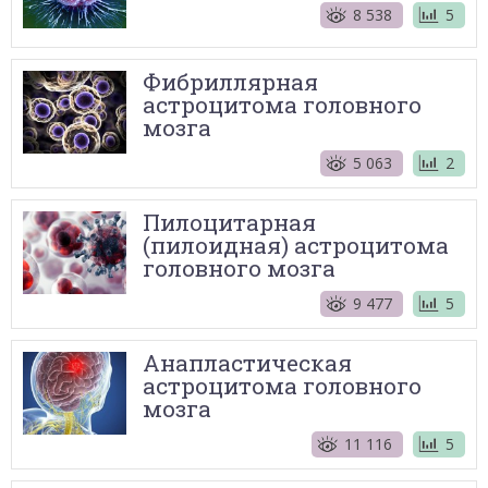
8 538
5
Фибриллярная
астроцитома головного
мозга
5 063
2
Пилоцитарная
(пилоидная) астроцитома
головного мозга
9 477
5
Анапластическая
астроцитома головного
мозга
11 116
5