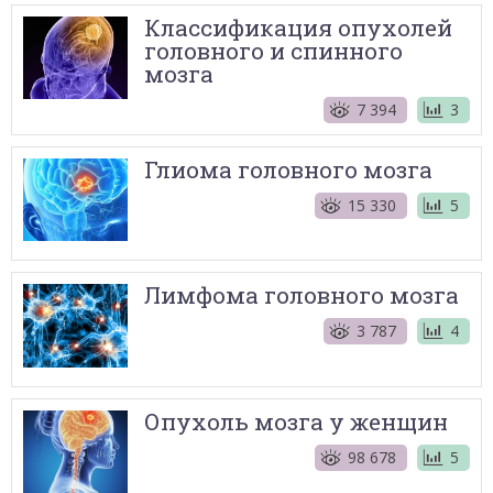
Классификация опухолей
головного и спинного
мозга
7 394
3
Глиома головного мозга
15 330
5
Лимфома головного мозга
3 787
4
Опухоль мозга у женщин
98 678
5