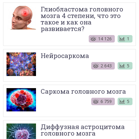
Глиобластома головного
мозга 4 степени, что это
такое и как она
развивается?
14 126
1
Нейросаркома
2 643
5
Саркома головного мозга
6 759
5
Диффузная астроцитома
головного мозга