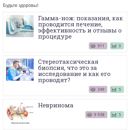
Будьте здоровы!
Гамма-нож: показания, как
проводится лечение,
эффективность и отзывы о
процедуре
911
0
Стереотаксическая
биопсия, что это за
исследование и как его
проводят?
349
5
Невринома
9 938
5