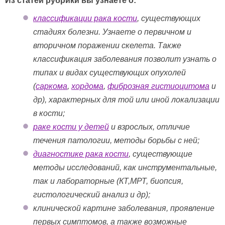
Из статей рубрики вы узнаете о:
классификации рака кости
, существующих
стадиях болезни. Узнаете о первичном и
вторичном поражении скелета. Также
классификация заболевания позволит узнать о
типах и видах существующих опухолей
(
саркома
,
хордома
,
фиброзная гистиоцитома
и
др), характерных для той или иной локализации
в кости;
раке кости у детей
и взрослых, отличие
течения патологии, методы борьбы с ней;
диагностике рака кости
, существующие
методы исследований, как инструментальные,
так и лабораторные (КТ,МРТ, биопсия,
гистологический анализ и др);
клинической картине заболевания, проявление
первых симптомов, а также возможные