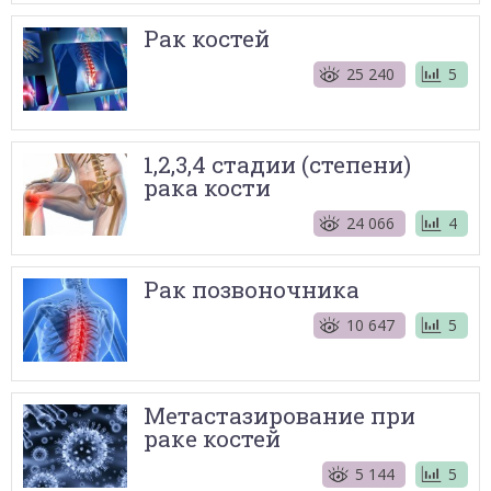
Рак костей
25 240
5
1,2,3,4 стадии (степени)
рака кости
24 066
4
Рак позвоночника
10 647
5
Метастазирование при
раке костей
5 144
5