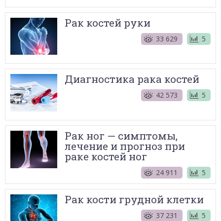
Рак костей руки
33 629
5
Диагностика рака костей
42 573
5
Рак ног — симптомы,
лечение и прогноз при
раке костей ног
24 911
5
Рак кости грудной клетки
37 231
5