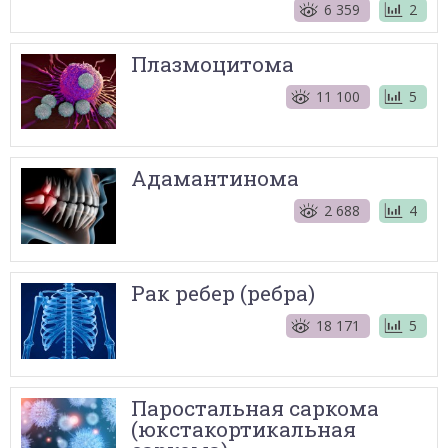
6 359
2
Плазмоцитома
11 100
5
Адамантинома
2 688
4
Рак ребер (ребра)
18 171
5
Паростальная саркома
(юкстакортикальная