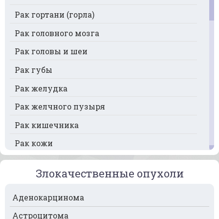
Рак гортани (горла)
Рак головного мозга
Рак головы и шеи
Рак губы
Рак желудка
Рак желчного пузыря
Рак кишечника
Рак кожи
Рак кости
Злокачественные опухоли
Рак крови
Аденокарцинома
Рак легких
Астроцитома
Рак лимфоузлов