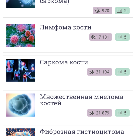
саркома)
970
5
Лимфома кости
7 181
5
Саркома кости
31 194
5
Множественная миелома
костей
21 879
5
Фиброзная гистиоцитома