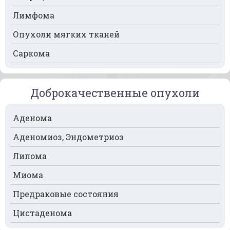
Лимфома
Рак молочной железы
Опухоли мягких тканей
Рак мочевого пузыря
Саркома
Рак носа
Рак печени
Доброкачественные опухоли
Рак пищевода
Рак поджелудочной железы
Аденома
Рак предстательной железы
Аденомиоз, Эндометриоз
Рак почек
Липома
Рак селезёнки
Миома
Рак сердца
Предраковые состояния
Рак спинного мозга
Цистаденома
Рак челюсти