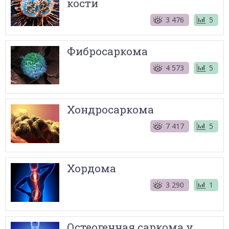
кости
3 476
5
Фибросаркома
4 573
5
Хондросаркома
7 417
5
Хордома
3 290
1
Остеогенная саркома у