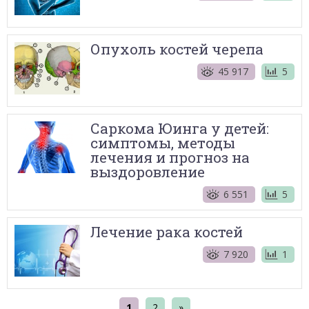
Опухоль костей черепа
45 917
5
Саркома Юинга у детей:
симптомы, методы
лечения и прогноз на
выздоровление
6 551
5
Лечение рака костей
7 920
1
1
2
»