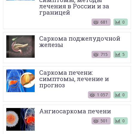
лечения в России и за
границей
681
0
Саркома поджелудочной
железы
715
5
Саркома печени:
симптомы, лечение и
прогноз
1 057
0
Ангиосаркома печени
501
0