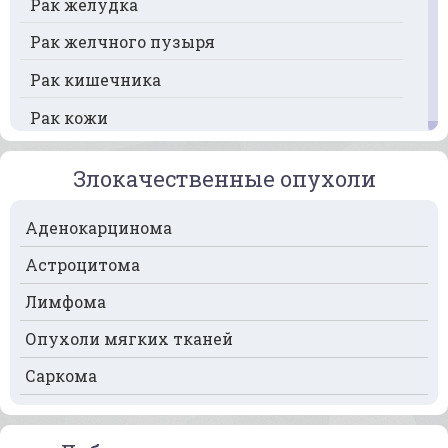
Рак желудка
Рак желчного пузыря
Рак кишечника
Рак кожи
Рак кости
Злокачественные опухоли
Рак крови
Аденокарцинома
Рак легких
Астроцитома
Рак лимфоузлов
Лимфома
Рак молочной железы
Опухоли мягких тканей
Рак мочевого пузыря
Саркома
Рак носа
Рак печени