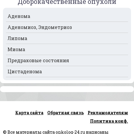
Доброкачественные опухоли
Рак пищевода
Рак поджелудочной железы
Аденома
Рак предстательной железы
Аденомиоз, Эндометриоз
Рак почек
Липома
Рак селезёнки
Миома
Рак сердца
Предраковые состояния
Рак спинного мозга
Цистаденома
Рак челюсти
Рак шейки матки
Рак щитовидной железы
Карта сайта
Обратная связь
Рекламодателям
Рак языка
Политика конф.
Рак яичек
© Все материалы сайта onkolog-24.ru написаны