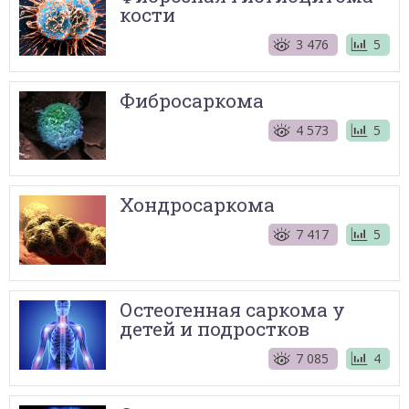
кости
3 476
5
Фибросаркома
4 573
5
Хондросаркома
7 417
5
Остеогенная саркома у
детей и подростков
7 085
4