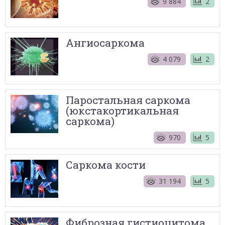
9 884
2
Ангиосаркома
4 079
2
Паростальная саркома
(юкстакортикальная
саркома)
970
5
Саркома кости
31 194
5
Фиброзная гистиоцитома