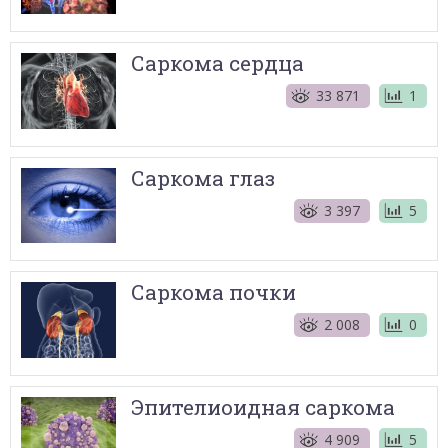
Саркома сердца
33 871
1
Саркома глаз
3 397
5
Саркома почки
2 008
0
Эпителиоидная саркома
4 909
5