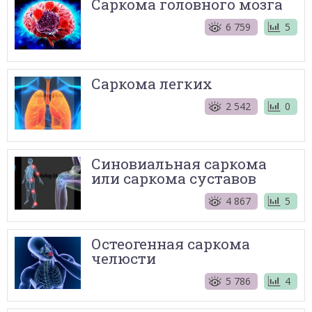
Саркома головного мозга
6 759
5
Саркома легких
2 542
0
Синовиальная саркома
или саркома суставов
4 867
5
Остеогенная саркома
челюсти
5 786
4