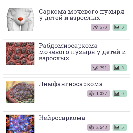
Саркома мочевого пузыря
у детей и взрослых
570
0
Рабдомиосаркома
мочевого пузыря у детей и
взрослых
791
5
Лимфангиосаркома
1 037
0
Нейросаркома
2 643
5