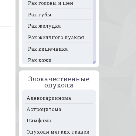
Рак головы и шеи
Рак губы
Рак желудка
Рак желчного пузыря
Рак кишечника
Рак кожи
Рак кости
Злокачественные
Рак крови
опухоли
Рак легких
Аденокарцинома
Рак лимфоузлов
Астроцитома
Рак молочной железы
Лимфома
Рак мочевого пузыря
Опухоли мягких тканей