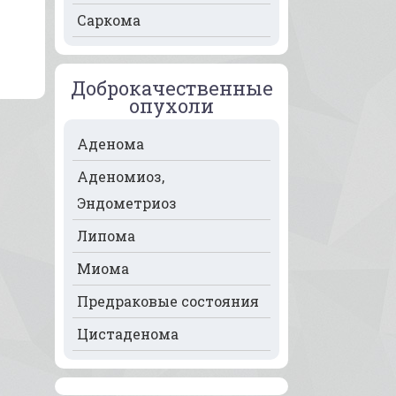
Рак носа
Саркома
Рак печени
Рак пищевода
Доброкачественные
опухоли
Рак поджелудочной
железы
Аденома
Рак предстательной
Аденомиоз,
железы
Эндометриоз
Рак почек
Липома
Рак селезёнки
Миома
Рак сердца
Предраковые состояния
Рак спинного мозга
Цистаденома
Рак челюсти