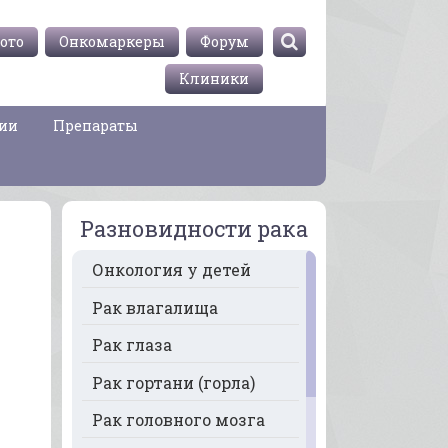
ото
Онкомаркеры
Форум
Клиники
гии
Препараты
Разновидности рака
Онкология у детей
Рак влагалища
Рак глаза
Рак гортани (горла)
Рак головного мозга