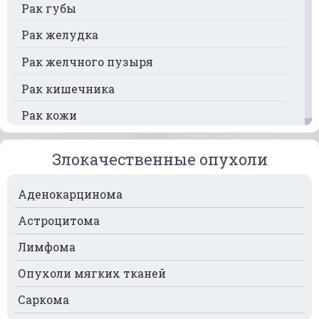
Рак губы
Рак желудка
Рак желчного пузыря
Рак кишечника
Рак кожи
Рак кости
Злокачественные опухоли
Рак крови
Аденокарцинома
Рак легких
Астроцитома
Рак лимфоузлов
Лимфома
Рак молочной железы
Опухоли мягких тканей
Рак мочевого пузыря
Саркома
Рак носа