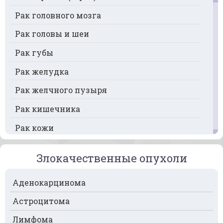
Рак головного мозга
Рак головы и шеи
Рак губы
Рак желудка
Рак желчного пузыря
Рак кишечника
Рак кожи
Рак кости
Злокачественные опухоли
Рак крови
Аденокарцинома
Рак легких
Астроцитома
Рак лимфоузлов
Лимфома
Рак молочной железы