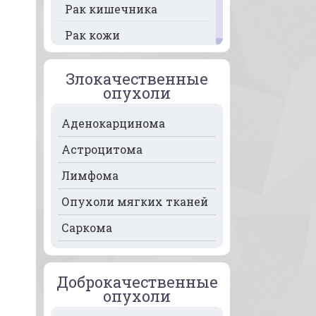
Рак кишечника
Рак кожи
Рак кости
Злокачественные
Рак крови
опухоли
Рак легких
Аденокарцинома
Рак лимфоузлов
Астроцитома
Рак молочной железы
Лимфома
Рак мочевого пузыря
Опухоли мягких тканей
Рак носа
Саркома
Рак печени
Рак пищевода
Доброкачественные
опухоли
Рак поджелудочной