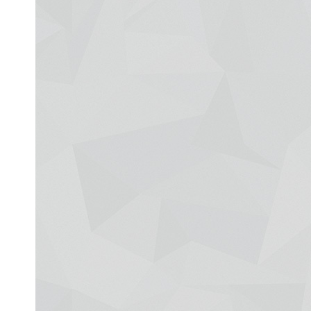
Рак яичников
Плоскоклеточный рак