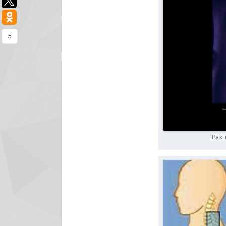
5
Рак 