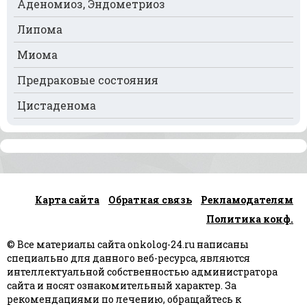
Аденомиоз, Эндометриоз
Рак почек
Липома
Рак селезёнки
Миома
Рак сердца
Предраковые состояния
Рак спинного мозга
Цистаденома
Рак челюсти
Рак шейки матки
Рак щитовидной железы
Карта сайта
Обратная связь
Рекламодателям
Рак языка
Политика конф.
Рак яичек
© Все материалы сайта onkolog-24.ru написаны
Рак яичников
специально для данного веб-ресурса, являются
интеллектуальной собственностью администратора
Плоскоклеточный рак
сайта и носят ознакомительный характер. За
рекомендациями по лечению, обращайтесь к