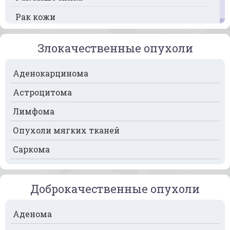
Рак кожи
Рак кости
Злокачественные опухоли
Рак крови
Аденокарцинома
Рак легких
Астроцитома
Рак лимфоузлов
Лимфома
Рак молочной железы
Опухоли мягких тканей
Рак мочевого пузыря
Саркома
Рак носа
Рак печени
Доброкачественные опухоли
Рак пищевода
Рак поджелудочной железы
Аденома
Рак предстательной железы