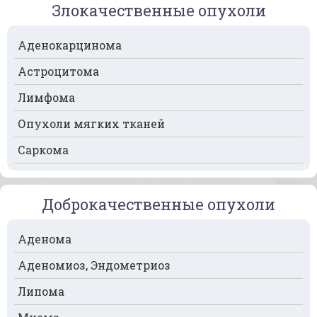
Злокачественные опухоли
Рак крови
Аденокарцинома
Рак легких
Астроцитома
Рак лимфоузлов
Лимфома
Рак молочной железы
Опухоли мягких тканей
Рак мочевого пузыря
Саркома
Рак носа
Рак печени
Доброкачественные опухоли
Рак пищевода
Рак поджелудочной железы
Аденома
Рак предстательной железы
Аденомиоз, Эндометриоз
Рак почек
Липома
Рак селезёнки