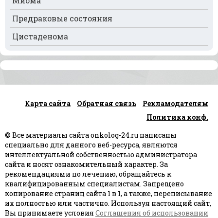
Миома
Рак сердца
Предраковые состояния
Рак спинного мозга
Цистаденома
Рак челюсти
Рак шейки матки
Рак щитовидной железы
Карта сайта
Обратная связь
Рекламодателям
Рак языка
Политика конф.
Рак яичек
© Все материалы сайта onkolog-24.ru написаны
Рак яичников
специально для данного веб-ресурса, являются
интеллектуальной собственностью администратора
Плоскоклеточный рак
сайта и носят ознакомительный характер. За
рекомендациями по лечению, обращайтесь к
квалифицированным специалистам. Запрещено
копирование страниц сайта 1 в 1, а также, переписывание
их полностью или частично. Используя настоящий сайт,
Вы принимаете условия
Соглашения об использовании