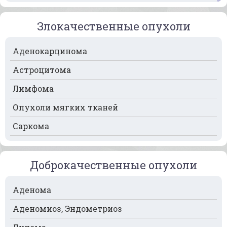
Рак кости
Злокачественные опухоли
Рак крови
Аденокарцинома
Рак легких
Астроцитома
Рак лимфоузлов
Лимфома
Рак молочной железы
Опухоли мягких тканей
Рак мочевого пузыря
Саркома
Рак носа
Рак печени
Доброкачественные опухоли
Рак пищевода
Рак поджелудочной железы
Аденома
Рак предстательной железы
Аденомиоз, Эндометриоз
Рак почек