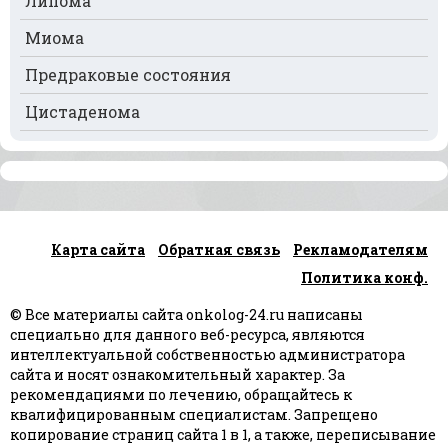
Липома
Рак селезёнки
Миома
Рак сердца
Предраковые состояния
Рак спинного мозга
Цистаденома
Рак челюсти
Рак шейки матки
Рак щитовидной железы
Карта сайта
Обратная связь
Рекламодателям
Рак языка
Политика конф.
Рак яичек
© Все материалы сайта onkolog-24.ru написаны
Рак яичников
специально для данного веб-ресурса, являются
интеллектуальной собственностью администратора
Плоскоклеточный рак
сайта и носят ознакомительный характер. За
рекомендациями по лечению, обращайтесь к
квалифицированным специалистам. Запрещено
копирование страниц сайта 1 в 1, а также, переписывание