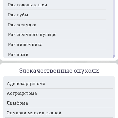
Рак головы и шеи
Рак губы
Рак желудка
Рак желчного пузыря
Рак кишечника
Рак кожи
Рак кости
Злокачественные опухоли
Рак крови
Аденокарцинома
Рак легких
Астроцитома
Рак лимфоузлов
Лимфома
Рак молочной железы
Опухоли мягких тканей
Рак мочевого пузыря