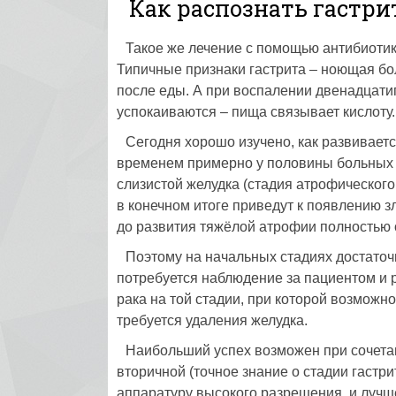
Как распознать гастри
Такое же лечение с помощью антибиотико
Типичные признаки гастрита – ноющая бо
после еды. А при воспалении двенадцати
успокаиваются – пища связывает кислоту.
Сегодня хорошо изучено, как развивается
временем примерно у половины больных 
слизистой желудка (стадия атрофического
в конечном итоге приведут к появлению з
до развития тяжёлой атрофии полностью о
Поэтому на начальных стадиях достаточ
потребуется наблюдение за пациентом и 
рака на той стадии, при которой возможн
требуется удаления желудка.
Наибольший успех возможен при сочетан
вторичной (точное знание о стадии гастр
аппаратуру высокого разрешения, и лучше