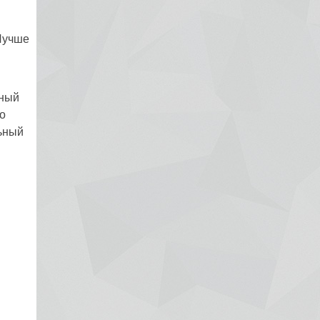
 Лучше
ьный
о
льный