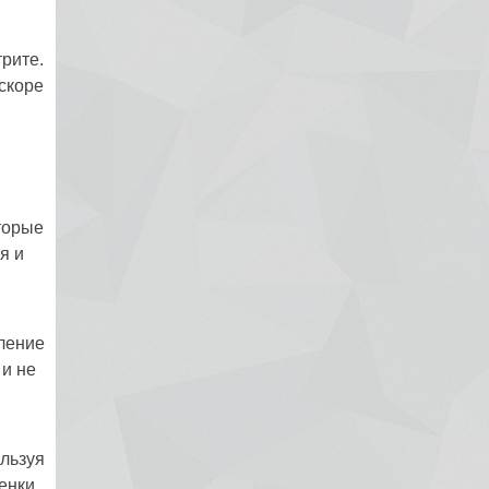
рите.
скоре
оторые
я и
ление
 и не
ользуя
енки