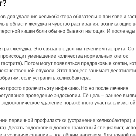
т?
в для удаления хеликобактера обязательно при язве и гаст
ль в области желудка и чувство распирания, возникающие в
перстной кишки боли обычно бывают натощак. И после еды
 рак желудка. Это связано с долгим течением гаст­рита. Со
происходит уменьшение количества нормальных клеток
 гастрита). Потом могут появляться предраковые клетки, к
локачественной опухоли. Этот процесс занимает десятилети
братим, если устранить хеликобактера.
но просто пролечить эту инфекцию. Но но после лечения
регулярное проведение эндоскопии. Её цель – раннее выяв
о эндоскопическое удаление поражённого участка слизистой
ии первичной профилактики (устранение хеликобактера) и
ита). Делать эндоскопию должен грамотный специалист, исп
 в условиях седации – под лёгким наркозом. Для точной оц