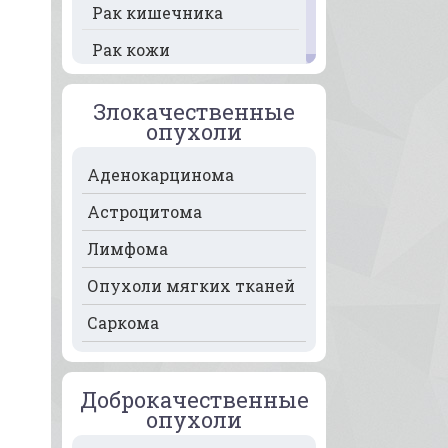
Рак кишечника
Рак кожи
Рак кости
Злокачественные
Рак крови
опухоли
Рак легких
Аденокарцинома
Рак лимфоузлов
Астроцитома
Рак молочной железы
Лимфома
Рак мочевого пузыря
Опухоли мягких тканей
Рак носа
Саркома
Рак печени
Рак пищевода
Доброкачественные
опухоли
Рак поджелудочной