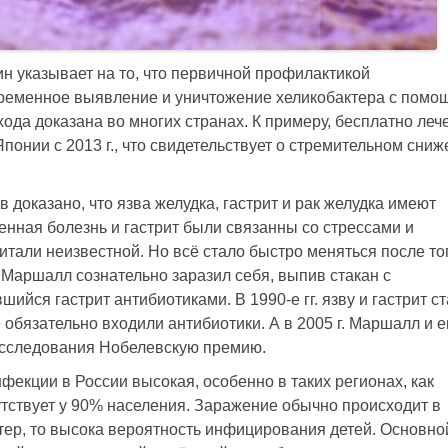
н указывает на то, что первичной профилактикой
временное выявление и уничтожение хеликобактера с помо
ода доказана во многих странах. К примеру, бесплатно леч
понии с 2013 г., что свидетельствует о стремительном сни
доказано, что язва желудка, гастрит и рак желудка имеют
нная болезнь и гастрит были связанны со стрессами и
тали неизвест­ной. Но всё стало быстро меняться после то
и Маршалл сознательно заразил себя, выпив стакан с
ийся гастрит антибиотиками. В ­1990-е гг. язву и гастрит с
 обязательно входили антибиотики. А в 2005 г. Маршалл и е
исследования Нобелевскую премию.
фекции в России высокая, особенно в таких регионах, как
утствует у 90% населения. Заражение обычно происходит в
ктер, то высока вероятность инфицирования детей. Основно