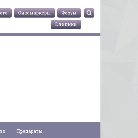
ото
Онкомаркеры
Форум
Клиники
гии
Препараты