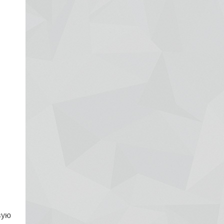
Рак яичников
Плоскоклеточный рак
вую