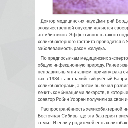
Доктор медицинских наук Дмитрий Борди
злокачественной опухоли является свое
антибиотиков. Эффективность такого подх
хеликобактерного гастрита проводится в Я
заболеваемость раком желудка.
По предпосылкам медицинских экспертов 
общую инфекционную природу. Ранее язве
неправильным питанием, причину рака счи
как в 1984 г. австралийский учёный Барр
хеликобактерами, а потом вылечил развивш
лечить комбинациями лекарств, в которые
соавтор Робин Уоррен получили за свои 
Распространённость хелико­бактерной ин
Восточная Сибирь, где эта бактерия прис
семье. И если у родителей есть хеликоба