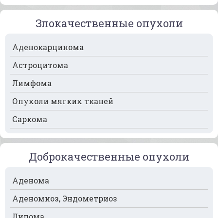
Рак кости
Злокачественные опухоли
Рак крови
Аденокарцинома
Рак легких
Астроцитома
Рак лимфоузлов
Лимфома
Рак молочной железы
Опухоли мягких тканей
Рак мочевого пузыря
Саркома
Рак носа
Рак печени
Доброкачественные опухоли
Рак пищевода
Рак поджелудочной железы
Аденома
Рак предстательной железы
Аденомиоз, Эндометриоз
Рак почек
Липома