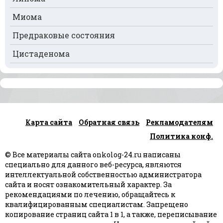
Рак селезёнки
Миома
Рак сердца
Предраковые состояния
Рак спинного мозга
Цистаденома
Рак челюсти
Рак шейки матки
Рак щитовидной железы
Карта сайта
Обратная связь
Рекламодателям
Рак языка
Политика конф.
Рак яичек
© Все материалы сайта onkolog-24.ru написаны
Рак яичников
специально для данного веб-ресурса, являются
интеллектуальной собственностью администратора
Плоскоклеточный рак
сайта и носят ознакомительный характер. За
рекомендациями по лечению, обращайтесь к
квалифицированным специалистам. Запрещено
копирование страниц сайта 1 в 1, а также, переписывание