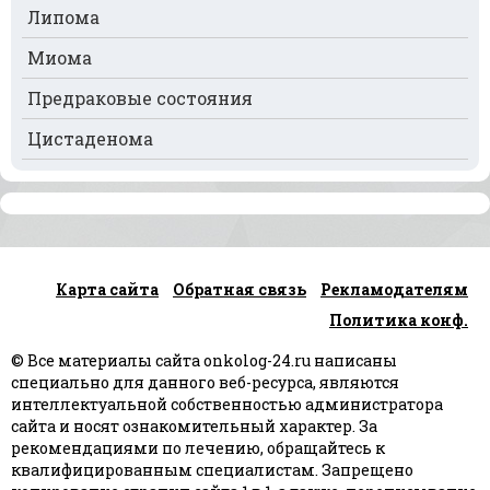
Рак почек
Липома
Рак селезёнки
Миома
Рак сердца
Предраковые состояния
Рак спинного мозга
Цистаденома
Рак челюсти
Рак шейки матки
Рак щитовидной железы
Карта сайта
Обратная связь
Рекламодателям
Рак языка
Политика конф.
Рак яичек
© Все материалы сайта onkolog-24.ru написаны
Рак яичников
специально для данного веб-ресурса, являются
интеллектуальной собственностью администратора
Плоскоклеточный рак
сайта и носят ознакомительный характер. За
рекомендациями по лечению, обращайтесь к
квалифицированным специалистам. Запрещено