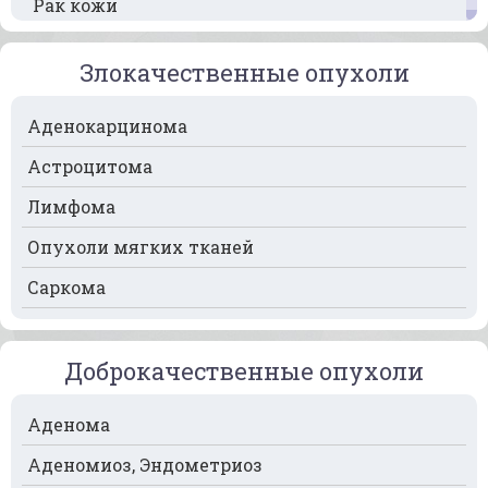
Рак кожи
Рак кости
Злокачественные опухоли
Рак крови
Аденокарцинома
Рак легких
Астроцитома
Рак лимфоузлов
Лимфома
Рак молочной железы
Опухоли мягких тканей
Рак мочевого пузыря
Саркома
Рак носа
Рак печени
Доброкачественные опухоли
Рак пищевода
Рак поджелудочной железы
Аденома
Рак предстательной железы
Аденомиоз, Эндометриоз