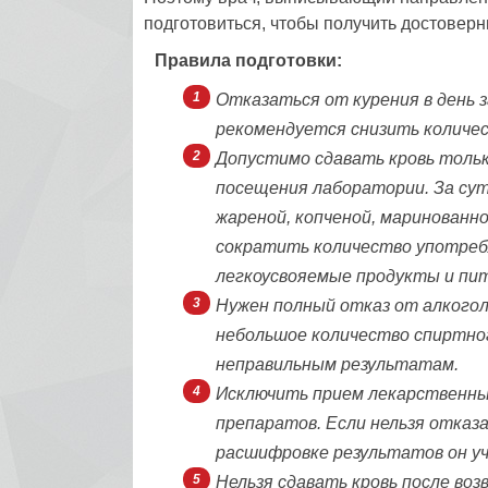
подготовиться, чтобы получить достоверн
Правила подготовки:
Отказаться от курения в день 
рекомендуется снизить количес
Допустимо сдавать кровь тольк
посещения лаборатории. За сут
жареной, копченой, маринованн
сократить количество употребл
легкоусвояемые продукты и пи
Нужен полный отказ от алкоголь
небольшое количество спиртног
неправильным результатам.
Исключить прием лекарственных
препаратов. Если нельзя отказ
расшифровке результатов он у
Нельзя сдавать кровь после воз