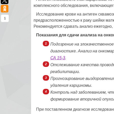
комплексного обследования, включающего
Исследование крови на антиген сквамоз
1
предрасположенностью к раку шейки матк
Рекомендуется сдавать анализ ежегодно, 
Показания для сдачи анализа на онк
Подозрение на злокачественное
диагностике. Анализ на онкома
СА 15-3
.
Отслеживание качества проводи
реабилитации.
Прогнозирование выздоровления
удаления карциномы.
Контроль над заболеванием, ч
формирование вторичной опухо
При поставленном диагнозе исследовани