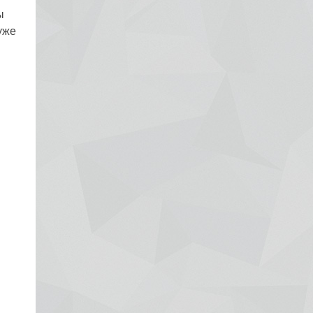
ы
Рак яичников
уже
Плоскоклеточный рак