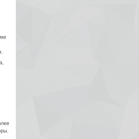
ике
.
а,
олее
оры.