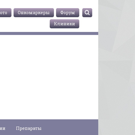
ото
Онкомаркеры
Форум
Клиники
гии
Препараты