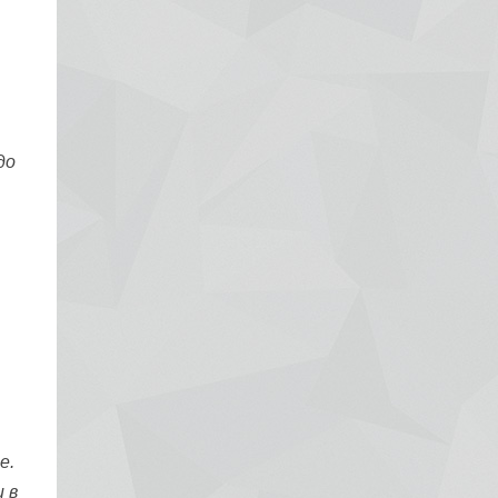
до
е.
 в