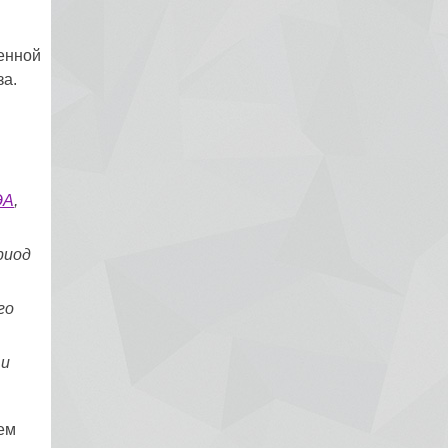
венной
за.
ЭА
,
риод
го
 и
ем