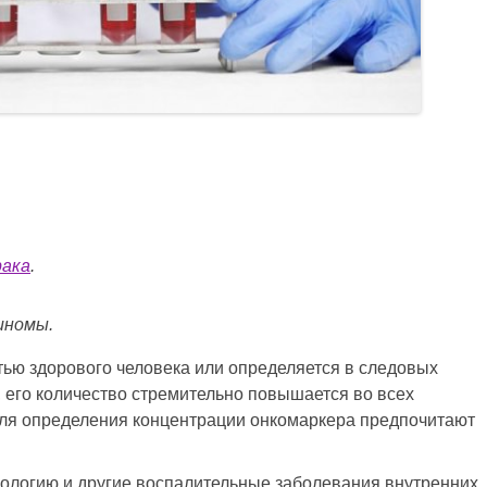
рака
.
иномы.
стью здорового человека или определяется в следовых
 его количество стремительно повышается во всех
для определения концентрации онкомаркера предпочитают
ологию и другие воспалительные заболевания внутренних