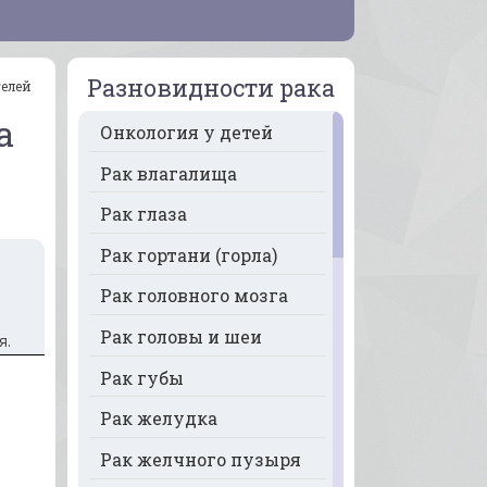
Разновидности рака
телей
а
Онкология у детей
Рак влагалища
Рак глаза
Рак гортани (горла)
Рак головного мозга
Рак головы и шеи
я.
Рак губы
Рак желудка
Рак желчного пузыря