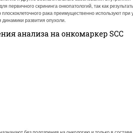
для первичного скрининга онкопатологий, так как результат
 плоскоклеточного рака преимущественно используют при 
 динамики развития опухоли.
ния анализа на онкомаркер SCC
назначают без подозрения на онкологию и только в составе