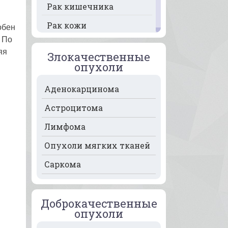
Рак кишечника
Рак кожи
обен
 По
Рак кости
яя
Злокачественные
Рак крови
опухоли
Рак легких
Аденокарцинома
Рак лимфоузлов
Астроцитома
Рак молочной железы
Лимфома
Рак мочевого пузыря
Опухоли мягких тканей
Рак носа
Саркома
Рак печени
Рак пищевода
Доброкачественные
опухоли
Рак поджелудочной