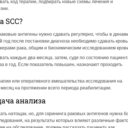
вать ход терапии, подбирать новые схемы лечения и
зни.
а SCC?
аковые антигены нужно сдавать регулярно, чтобы в динам
й год после постановки диагноза необходимо сдавать кровь
керами рака, общим и биохимическим исследованием крови
вать каждые два месяца, затем, судя по состоянию пациент
аза в год. Если показатель повышен, назначают проходить
рапии или оперативного вмешательства исследования на
 месяц на протяжении всего периода реабилитации.
дача анализа
вать натощак, но, для скрининга раковых антигенов нужна б
следования, на результаты которых влияют различные факт
 на обследование, должен рассказать пациенту, как