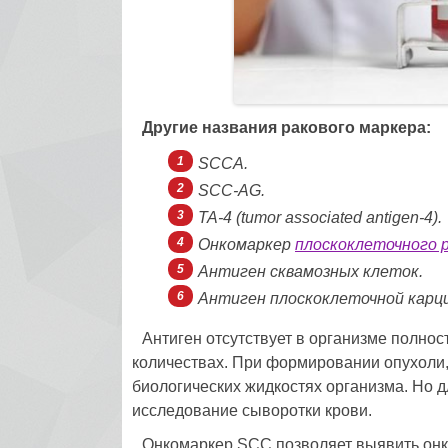
Другие названия ракового маркера:
SCCA.
SCC-AG.
TA-4 (tumor associated antigen-4).
Онкомаркер
плоскоклеточного 
Антиген сквамозных клеток.
Антиген плоскоклеточной карц
Антиген отсутствует в организме полно
количествах. При формировании опухоли,
биологических жидкостях организма. Но 
исследование сыворотки крови.
Онкомаркер SCC позволяет выявить онк