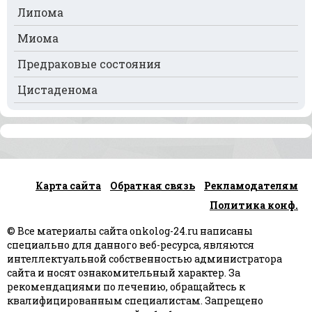
Рак почек
Липома
Рак селезёнки
Миома
Рак сердца
Предраковые состояния
Рак спинного мозга
Цистаденома
Рак челюсти
Рак шейки матки
Рак щитовидной железы
Карта сайта
Обратная связь
Рекламодателям
Рак языка
Политика конф.
Рак яичек
© Все материалы сайта onkolog-24.ru написаны
Рак яичников
специально для данного веб-ресурса, являются
интеллектуальной собственностью администратора
Плоскоклеточный рак
сайта и носят ознакомительный характер. За
рекомендациями по лечению, обращайтесь к
квалифицированным специалистам. Запрещено