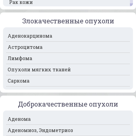
Рак кожи
Рак кости
Злокачественные опухоли
Рак крови
Аденокарцинома
Рак легких
Астроцитома
Рак лимфоузлов
Лимфома
Рак молочной железы
Опухоли мягких тканей
Рак мочевого пузыря
Саркома
Рак носа
Рак печени
Доброкачественные опухоли
Рак пищевода
Рак поджелудочной железы
Аденома
Рак предстательной железы
Аденомиоз, Эндометриоз