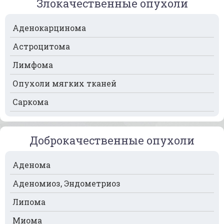
Злокачественные опухоли
Рак крови
Аденокарцинома
Рак легких
Астроцитома
Рак лимфоузлов
Лимфома
Рак молочной железы
Опухоли мягких тканей
Рак мочевого пузыря
Саркома
Рак носа
Рак печени
Доброкачественные опухоли
Рак пищевода
Рак поджелудочной железы
Аденома
Рак предстательной железы
Аденомиоз, Эндометриоз
Рак почек
Липома
Рак селезёнки
Миома