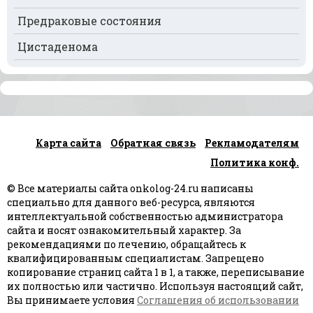
Рак сердца
Предраковые состояния
Рак спинного мозга
Цистаденома
Рак челюсти
Рак шейки матки
Рак щитовидной железы
Карта сайта
Обратная связь
Рекламодателям
Рак языка
Политика конф.
Рак яичек
© Все материалы сайта onkolog-24.ru написаны
Рак яичников
специально для данного веб-ресурса, являются
интеллектуальной собственностью администратора
Плоскоклеточный рак
сайта и носят ознакомительный характер. За
рекомендациями по лечению, обращайтесь к
квалифицированным специалистам. Запрещено
копирование страниц сайта 1 в 1, а также, переписывание
их полностью или частично. Используя настоящий сайт,
Вы принимаете условия
Соглашения об использовании