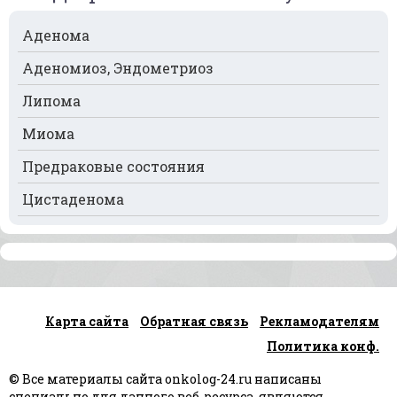
Рак поджелудочной железы
Аденома
Рак предстательной железы
Аденомиоз, Эндометриоз
Рак почек
Липома
Рак селезёнки
Миома
Рак сердца
Предраковые состояния
Рак спинного мозга
Цистаденома
Рак челюсти
Рак шейки матки
Рак щитовидной железы
Карта сайта
Обратная связь
Рекламодателям
Рак языка
Политика конф.
Рак яичек
© Все материалы сайта onkolog-24.ru написаны
Рак яичников
специально для данного веб-ресурса, являются