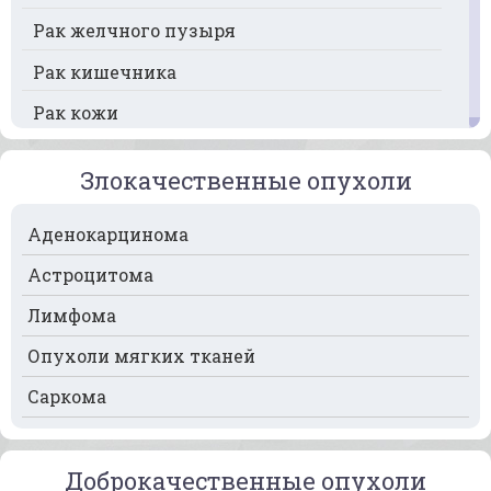
Рак желчного пузыря
Рак кишечника
Рак кожи
Рак кости
Злокачественные опухоли
Рак крови
Аденокарцинома
Рак легких
Астроцитома
Рак лимфоузлов
Лимфома
Рак молочной железы
Опухоли мягких тканей
Рак мочевого пузыря
Саркома
Рак носа
Рак печени
Доброкачественные опухоли
Рак пищевода