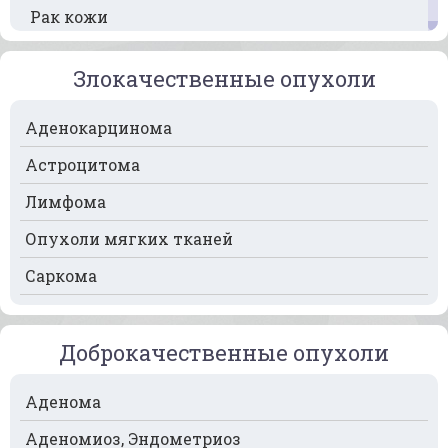
Рак кожи
Рак кости
Злокачественные опухоли
Рак крови
Аденокарцинома
Рак легких
Астроцитома
Рак лимфоузлов
Лимфома
Рак молочной железы
Опухоли мягких тканей
Рак мочевого пузыря
Саркома
Рак носа
Рак печени
Доброкачественные опухоли
Рак пищевода
Рак поджелудочной железы
Аденома
Рак предстательной железы
Аденомиоз, Эндометриоз