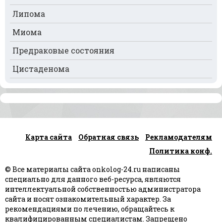
Рак почек
Липома
Рак селезёнки
Миома
Рак сердца
Предраковые состояния
Рак спинного мозга
Цистаденома
Рак челюсти
Рак шейки матки
Рак щитовидной железы
Карта сайта
Обратная связь
Рекламодателям
Рак языка
Политика конф.
Рак яичек
© Все материалы сайта onkolog-24.ru написаны
Рак яичников
специально для данного веб-ресурса, являются
интеллектуальной собственностью администратора
Плоскоклеточный рак
сайта и носят ознакомительный характер. За
рекомендациями по лечению, обращайтесь к
квалифицированным специалистам. Запрещено