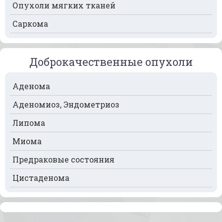
Опухоли мягких тканей
Рак мочевого пузыря
Саркома
Рак носа
Рак печени
Доброкачественные опухоли
Рак пищевода
Рак поджелудочной железы
Аденома
Рак предстательной железы
Аденомиоз, Эндометриоз
Рак почек
Липома
Рак селезёнки
Миома
Рак сердца
Предраковые состояния
Рак спинного мозга
Цистаденома
Рак челюсти
Рак шейки матки