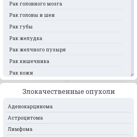
Рак головного мозга
Рак головы и шеи
Рак губы
Рак желудка
Рак желчного пузыря
Рак кишечника
Рак кожи
Рак кости
Злокачественные опухоли
Рак крови
Аденокарцинома
Рак легких
Астроцитома
Рак лимфоузлов
Лимфома
Рак молочной железы