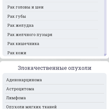
Рак головы и шеи
Рак губы
Рак желудка
Рак желчного пузыря
Рак кишечника
Рак кожи
Рак кости
Злокачественные опухоли
Рак крови
Аденокарцинома
Рак легких
Астроцитома
Рак лимфоузлов
Лимфома
Рак молочной железы
Опухоли мягких тканей
Рак мочевого пузыря