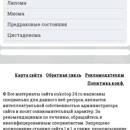
Рак почек
Липома
Рак селезёнки
Миома
Рак сердца
Предраковые состояния
Рак спинного мозга
Цистаденома
Рак челюсти
Рак шейки матки
Рак щитовидной железы
Карта сайта
Обратная связь
Рекламодателям
Рак языка
Политика конф.
Рак яичек
© Все материалы сайта onkolog-24.ru написаны
Рак яичников
специально для данного веб-ресурса, являются
интеллектуальной собственностью администратора
Плоскоклеточный рак
сайта и носят ознакомительный характер. За
рекомендациями по лечению, обращайтесь к
квалифицированным специалистам. Запрещено
копирование страниц сайта 1 в 1, а также, переписывание