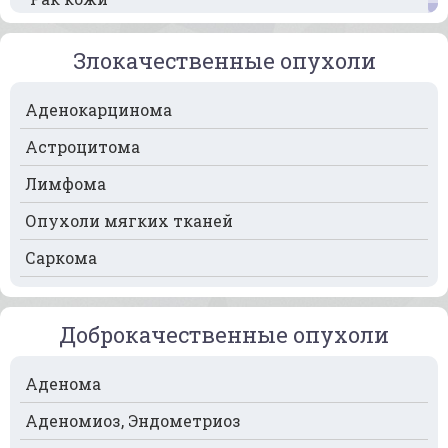
Рак кости
Злокачественные опухоли
Рак крови
Аденокарцинома
Рак легких
Астроцитома
Рак лимфоузлов
Лимфома
Рак молочной железы
Опухоли мягких тканей
Рак мочевого пузыря
Саркома
Рак носа
Рак печени
Доброкачественные опухоли
Рак пищевода
Рак поджелудочной железы
Аденома
Рак предстательной железы
Аденомиоз, Эндометриоз