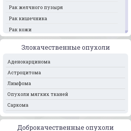
Рак желчного пузыря
Рак кишечника
Рак кожи
Рак кости
Злокачественные опухоли
Рак крови
Аденокарцинома
Рак легких
Астроцитома
Рак лимфоузлов
Лимфома
Рак молочной железы
Опухоли мягких тканей
Рак мочевого пузыря
Саркома
Рак носа
Рак печени
Доброкачественные опухоли
Рак пищевода