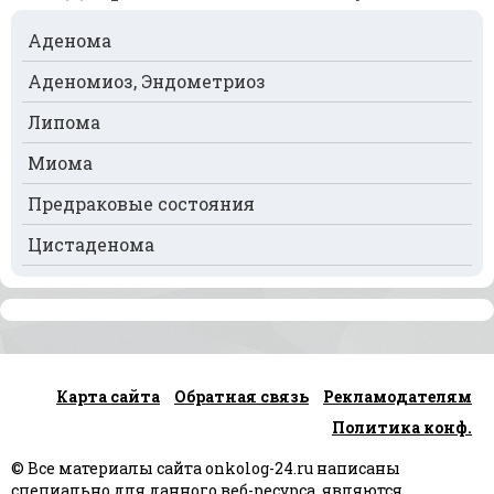
Рак поджелудочной железы
Аденома
Рак предстательной железы
Аденомиоз, Эндометриоз
Рак почек
Липома
Рак селезёнки
Миома
Рак сердца
Предраковые состояния
Рак спинного мозга
Цистаденома
Рак челюсти
Рак шейки матки
Рак щитовидной железы
Карта сайта
Обратная связь
Рекламодателям
Рак языка
Политика конф.
Рак яичек
© Все материалы сайта onkolog-24.ru написаны
Рак яичников
специально для данного веб-ресурса, являются