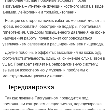
Наиболее частые побочные эффекты после
Тиогуанина – угнетение функций костного мозга в виде
анемии, лейкопении и тромбоцитопении.
Реакции со стороны почек: избыток мочевой кислоты в
крови, нефропатия, обострение подагры, портальная
гипертензия. Синдром повышенного давления на фоне
нарушения работы почек может сопровождаться
увеличением селезенки и расширением вен пищевода.
Другие побочные эффекты: высыпания на коже, зуд,
фоточувствительность, одышка, снижение слуха, звон в
ушах. Препарат влияет на репродуктивную систему,
вызывая азооспермию у мужчин и проблемы с
менструальным циклом у женщин.
Передозировка
Так как лечение Тиогуанином проводится под
постоянным контролем специалистов, передозировка
возникает крайне редко. Но если появляются побочные