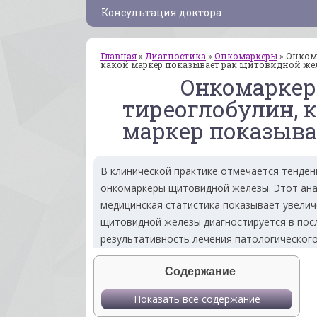
Консультация доктора
Главная
»
Диагностика
»
Онкомаркеры
»
Онкома
какой маркер показывает рак щитовидной же
Онкомаркер
тиреоглобулин, к
маркер показыва
В клинической практике отмечается тенден
онкомаркеры щитовидной железы. Этот анал
медицинская статистика показывает увелич
щитовидной железы диагностируется в посл
результативность лечения патологического
Содержание
Показать все содержание