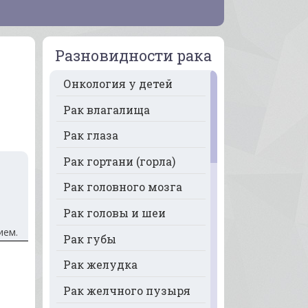
Разновидности рака
Онкология у детей
й
Рак влагалища
Рак глаза
Рак гортани (горла)
Рак головного мозга
Рак головы и шеи
ием.
Рак губы
Рак желудка
Рак желчного пузыря