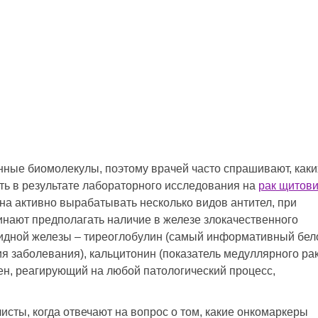
нные биомолекулы, поэтому врачей часто спрашивают, каки
ть в результате лабораторного исследования на
рак щитов
бна активно вырабатывать несколько видов антител, при
нают предполагать наличие в железе злокачественного
идной железы – тиреоглобулин (самый информативный бел
 заболевания), кальцитонин (показатель медуллярного рак
ен, реагирующий на любой патологический процесс,
сты, когда отвечают на вопрос о том, какие онкомаркеры