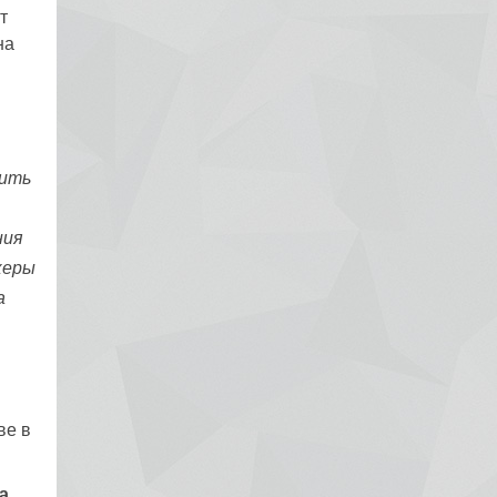
т
на
дить
ния
керы
а
ве в
а