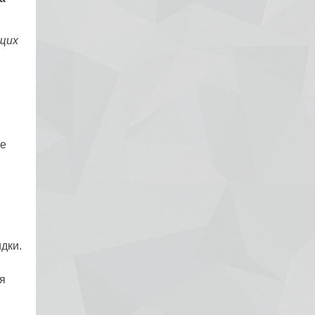
ющих
ле
дки.
я