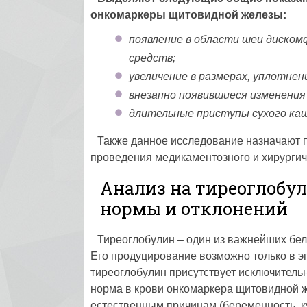
онкомаркеры щитовидной железы:
появление в области шеи диском
средств;
увеличение в размерах, уплотне
внезапно появившиеся изменения 
длительные приступы сухого каш
Также данное исследование назначают п
проведения медикаментозного и хирургич
Анализ на тиреоглобул
нормы и отклонений
Тиреоглобулин – один из важнейших бел
Его продуцирование возможно только в э
тиреоглобулин присутствует исключитель
норма в крови онкомаркера щитовидной же
естественным причинам (беременность, куре