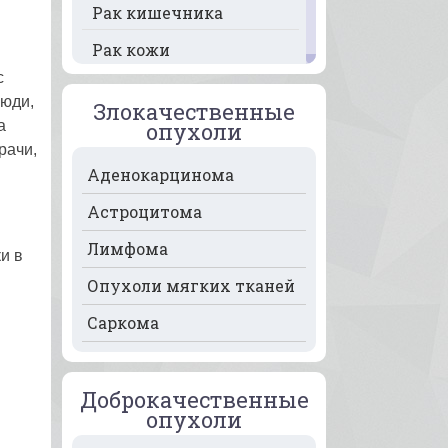
Рак кишечника
Рак кожи
с
Рак кости
люди,
Злокачественные
Рак крови
а
опухоли
рачи,
Рак легких
Аденокарцинома
Рак лимфоузлов
Астроцитома
Рак молочной железы
Лимфома
и в
Рак мочевого пузыря
Опухоли мягких тканей
Рак носа
Саркома
Рак печени
Рак пищевода
Доброкачественные
опухоли
Рак поджелудочной