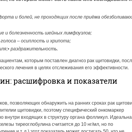
форта и болей, не проходящих после приёма обезболива
ние и болезненность шейных лимфоузлов;
голоса – осиплость и хрипота;
ля;• раздражительность.
ациентам, которым поставлен диагноз рак щитовидки, пос
еского лечения в целях отслеживания его эффективности.
ин: расшифровка и показатели
ков, позволяющих обнаружить на ранних сроках рак щитови
пителии щитовидки, поэтому специфический онкомаркер
но внутри входящих в структуру органа фолликул. Идеальна
лезы тиреоглобулина считается до 10 нг/мл, но по
ние и т. д.) этот показатель может достигать 50, что не