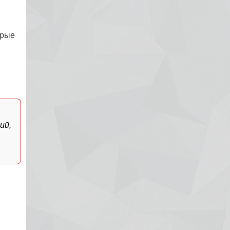
Рак яичников
орые
Плоскоклеточный рак
ий,