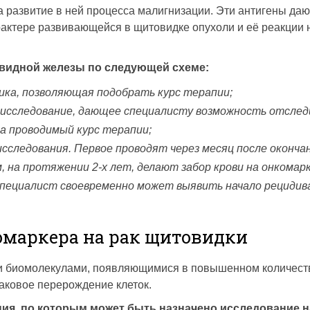
а развитие в ней процесса малигнизации. Эти антигены даю
актере развивающейся в щитовидке опухоли и её реакции 
видной железы по следующей схеме:
ка, позволяющая подобрать курс терапии;
исследование, дающее специалисту возможность отсле
а проводимый курс терапии;
сследования. Первое проводят через месяц после оконча
, на протяжении 2-х лет, делают забор крови на онкомар
специалист своевременно может выявить начало рецидив
омаркера на рак щитовидки
 биомолекулами, появляющимися в повышенном количест
раковое перерождение клеток.
я, по которым может быть назначено исследование н