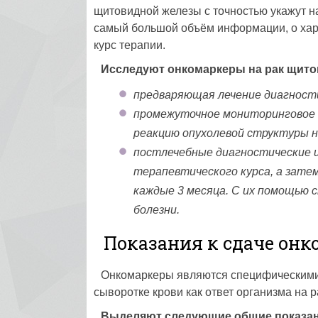
щитовидной железы с точностью укажут н
самый большой объём информации, о хар
курс терапии.
Исследуют онкомаркеры на рак щито
предваряющая лечение диагности
промежуточное мониторинговое 
реакцию опухолевой структуры н
постлечебные диагностические и
терапевтического курса, а затем
каждые 3 месяца. С их помощью 
болезни.
Показания к сдаче онк
Онкомаркеры являются специфическими
сыворотке крови как ответ организма на 
Выделяют следующие общие показани