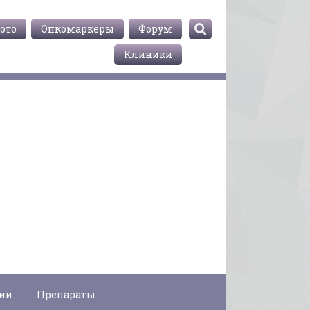
ото
Онкомаркеры
Форум
Клиники
гии
Препараты