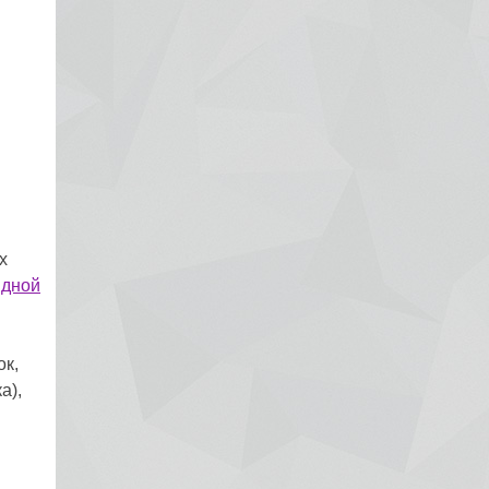
х
идной
ок,
а),