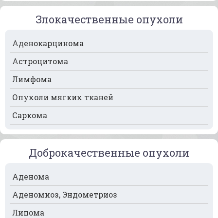
Рак кости
Злокачественные опухоли
Рак крови
Аденокарцинома
Рак легких
Астроцитома
Рак лимфоузлов
Лимфома
Рак молочной железы
Опухоли мягких тканей
Рак мочевого пузыря
Саркома
Рак носа
Рак печени
Доброкачественные опухоли
Рак пищевода
Рак поджелудочной железы
Аденома
Рак предстательной железы
Аденомиоз, Эндометриоз
Рак почек
Липома