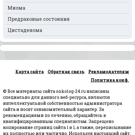
Рак селезёнки
Миома
Рак сердца
Предраковые состояния
Рак спинного мозга
Цистаденома
Рак челюсти
Рак шейки матки
Рак щитовидной железы
Карта сайта
Обратная связь
Рекламодателям
Рак языка
Политика конф.
Рак яичек
© Все материалы сайта onkolog-24.ru написаны
Рак яичников
специально для данного веб-ресурса, являются
интеллектуальной собственностью администратора
Плоскоклеточный рак
сайта и носят ознакомительный характер. За
рекомендациями по лечению, обращайтесь к
квалифицированным специалистам. Запрещено
копирование страниц сайта 1 в 1, а также, переписывание
их полностью или частично. Используя настоящий сайт,