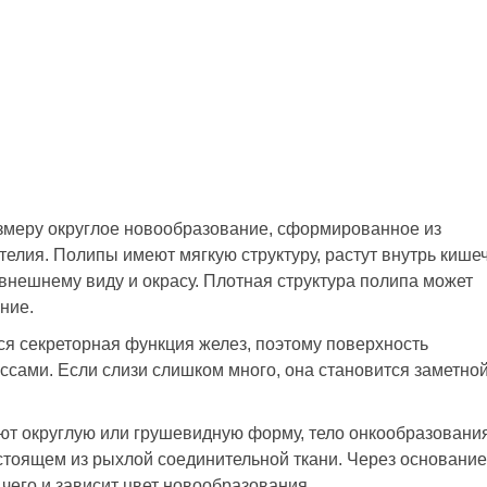
змеру округлое новообразование, сформированное из
телия. Полипы имеют мягкую структуру, растут внутрь кише
внешнему виду и окрасу. Плотная структура полипа может
ние.
я секреторная функция желез, поэтому поверхность
сами. Если слизи слишком много, она становится заметной
ют округлую или грушевидную форму, тело онкообразовани
стоящем из рыхлой соединительной ткани. Через основание
 чего и зависит цвет новообразования.