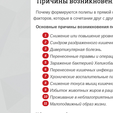
Причины возникновен
Почему формируются полипы в прямой к
факторов, которые в сочетании друг с др
Основные причины возникновения по
Снижение или повышение уровн
Синдром раздраженного кишечн
Дивертикулярная болезнь.
Перенесенные травмы и операци
Заражение бактерией Хеликоба
Перенесение кишечных инфекций
Хронические воспалительные па
Снижение тонуса мышц кишечник
Избыток животных жиров в рац
Проживание в неблагоприятных 
Малоподвижный образ жизни.