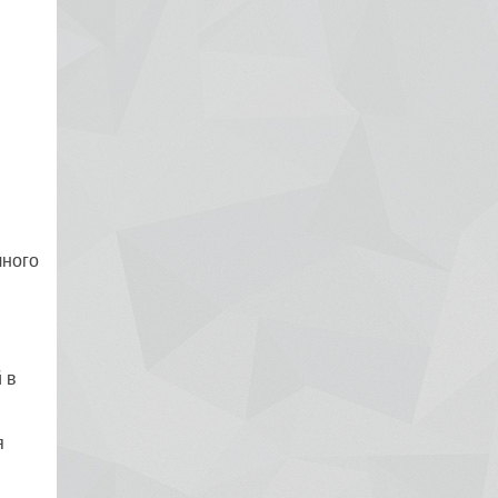
Рак яичников
Плоскоклеточный рак
чного
 в
я