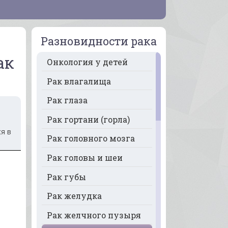
Разновидности рака
ак
Онкология у детей
Рак влагалища
Рак глаза
Рак гортани (горла)
я в
Рак головного мозга
Рак головы и шеи
Рак губы
Рак желудка
Рак желчного пузыря