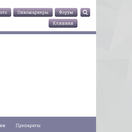
ото
Онкомаркеры
Форум
Клиники
гии
Препараты