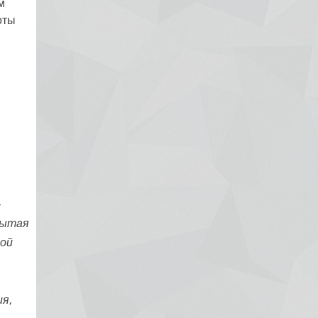
м
оты
-
рытая
мой
я,