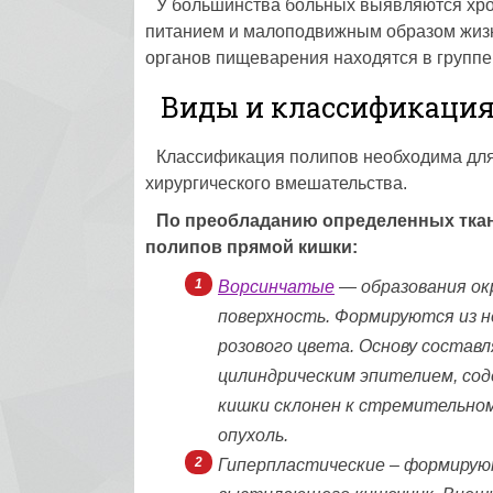
У большинства больных выявляются хр
питанием и малоподвижным образом жизн
органов пищеварения находятся в группе
Виды и классификация
Классификация полипов необходима для
хирургического вмешательства.
По преобладанию определенных ткан
полипов прямой кишки:
Ворсинчатые
— образования ок
поверхность. Формируются из н
розового цвета. Основу состав
цилиндрическим эпителием, со
кишки склонен к стремительном
опухоль.
Гиперпластические – формирую