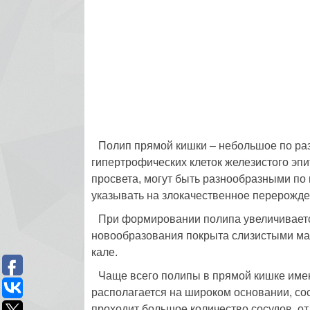
Полип прямой кишки – небольшое по ра
гипертрофических клеток железистого эпи
просвета, могут быть разнообразными по 
указывать на злокачественное перерожде
При формировании полипа увеличиваетс
новообразования покрыта слизистыми мас
кале.
Чаще всего полипы в прямой кишке име
располагается на широком основании, со
проходит большое количество сосудов, от