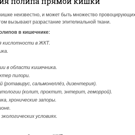
ия полипа прямой кишки
ишке неизвестно, и может быть множество провоцирующи
угом вызывают разрастание эпителиальной ткани.
липов в кишечнике:
я кислотности в ЖКТ.
ика.
и в области кишечника.
ктер пилори.
 (ротавирус, сальмонеллёз, дизентерия).
тологии (колит, проктит, энтерит, геморрой).
а, хронические запоры.
ионе.
экологических условиях.