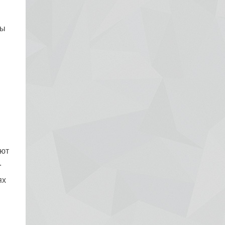
пы
ают
.
ях