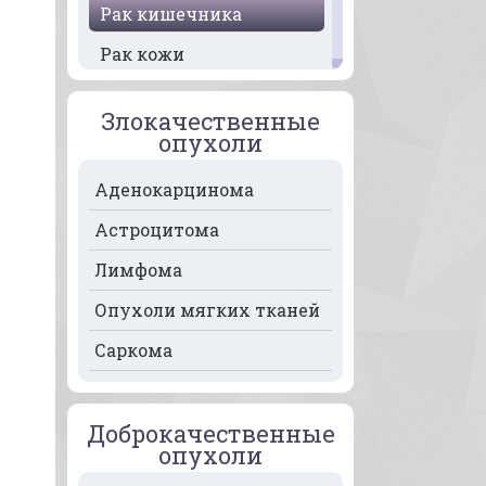
Рак кишечника
Рак кожи
Рак кости
Злокачественные
Рак крови
опухоли
Рак легких
Аденокарцинома
Рак лимфоузлов
Астроцитома
Рак молочной железы
Лимфома
Рак мочевого пузыря
Опухоли мягких тканей
Рак носа
Саркома
Рак печени
Рак пищевода
Доброкачественные
опухоли
Рак поджелудочной