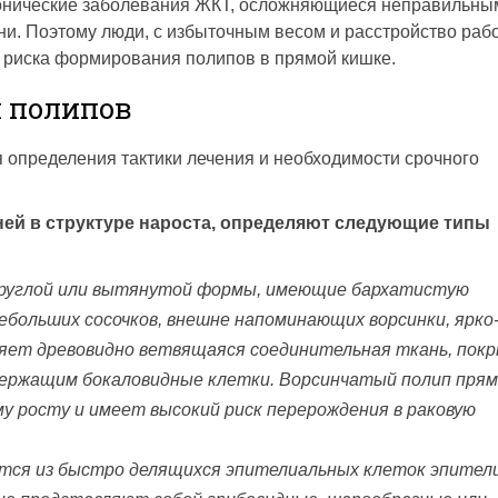
онические заболевания ЖКТ, осложняющиеся неправильны
и. Поэтому люди, с избыточным весом и расстройство раб
 риска формирования полипов в прямой кишке.
 полипов
 определения тактики лечения и необходимости срочного
ей в структуре нароста, определяют следующие типы
руглой или вытянутой формы, имеющие бархатистую
ебольших сосочков, внешне напоминающих ворсинки, ярко
ляет древовидно ветвящаяся соединительная ткань, пок
держащим бокаловидные клетки. Ворсинчатый полип пря
у росту и имеет высокий риск перерождения в раковую
тся из быстро делящихся эпителиальных клеток эпители