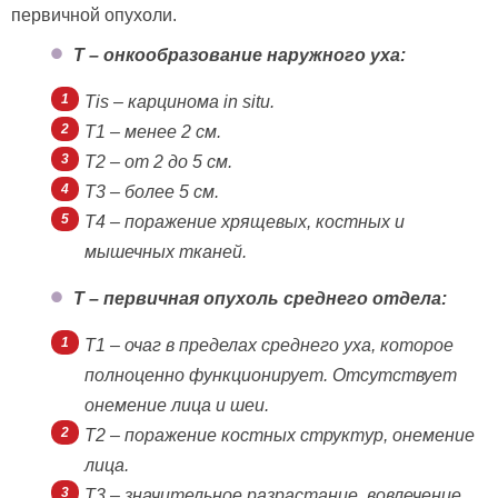
первичной опухоли.
T – онкообразование наружного уха:
Tis – карцинома in situ.
T1 – менее 2 см.
T2 – от 2 до 5 см.
T3 – более 5 см.
T4 – поражение хрящевых, костных и
мышечных тканей.
T – первичная опухоль среднего отдела:
T1 – очаг в пределах среднего уха, которое
полноценно функционирует. Отсутствует
онемение лица и шеи.
T2 – поражение костных структур, онемение
лица.
T3 – значительное разрастание, вовлечение