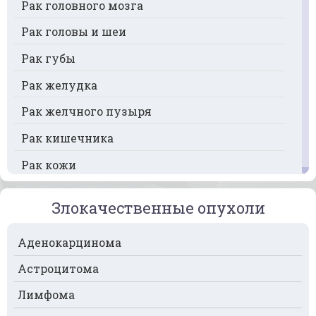
Рак головного мозга
Рак головы и шеи
Рак губы
Рак желудка
Рак желчного пузыря
Рак кишечника
Рак кожи
Рак кости
Злокачественные опухоли
Рак крови
Аденокарцинома
Рак легких
Астроцитома
Рак лимфоузлов
Лимфома
Рак молочной железы