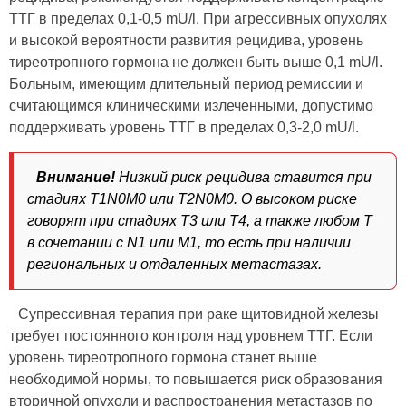
ТТГ в пределах 0,1-0,5 mU/l. При агрессивных опухолях
и высокой вероятности развития рецидива, уровень
тиреотропного гормона не должен быть выше 0,1 mU/l.
Больным, имеющим длительный период ремиссии и
считающимся клиническими излеченными, допустимо
поддерживать уровень ТТГ в пределах 0,3-2,0 mU/l.
Внимание!
Низкий риск рецидива ставится при
стадиях T1N0M0 или T2N0M0. О высоком риске
говорят при стадиях T3 или T4, а также любом Т
в сочетании с N1 или M1, то есть при наличии
региональных и отдаленных метастазах.
Супрессивная терапия при раке щитовидной железы
требует постоянного контроля над уровнем ТТГ. Если
уровень тиреотропного гормона станет выше
необходимой нормы, то повышается риск образования
вторичной опухоли и распространения метастазов по