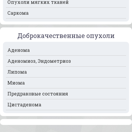
Опухоли мягких тканей
Рак мочевого пузыря
Саркома
Рак носа
Рак печени
Доброкачественные опухоли
Рак пищевода
Рак поджелудочной железы
Аденома
Рак предстательной железы
Аденомиоз, Эндометриоз
Рак почек
Липома
Рак селезёнки
Миома
Рак сердца
Предраковые состояния
Рак спинного мозга
Цистаденома
Рак челюсти
Рак шейки матки