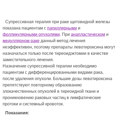
Супрессивная терапия при раке щитовидной железы
показана пациентам с
папиллярными
и
фолликулярными опухолями
. При
анапластическом
и
медуллярном раке
данный метод лечения
неэффективен, поэтому препараты левотироксина могут
назначаться только после тиреоидэктомии в качестве
заместительного лечения.
Назначение супрессивной терапии необходимо
пациентам с дифференцированными видами рака,
после удаления опухоли. Большие дозы левотироксина
препятствуют повторному образованию
злокачественных опухолей в тиреоидной ткани и
проникновению раковых частиц в лимфатические
протоки и системный кровоток.
Показания: