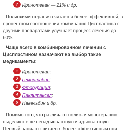
Иринотекан — 21% и др.
Полиохимиотерапия считается более эффективной, в
процентном соотношении комбинация Циспластина с
другими препаратами улучшает процесс лечения до
60%.
Чаще всего в комбинированном лечении с
Циспластином назначают на выбор такие
медикаменты:
Иринотекан;
Гемцитабин
;
Фторурацил
;
Паклитаксел
;
Навельбин и др.
Помимо того, что различают полио- и монотерапию,
выделяют ещё неоадъювантную и адъювантную.
Первый вариант считается более эффективным при