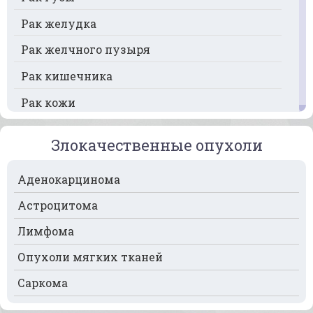
Рак желудка
Рак желчного пузыря
Рак кишечника
Рак кожи
Рак кости
Злокачественные опухоли
Рак крови
Аденокарцинома
Рак легких
Астроцитома
Рак лимфоузлов
Лимфома
Рак молочной железы
Опухоли мягких тканей
Рак мочевого пузыря
Саркома
Рак носа
Рак печени