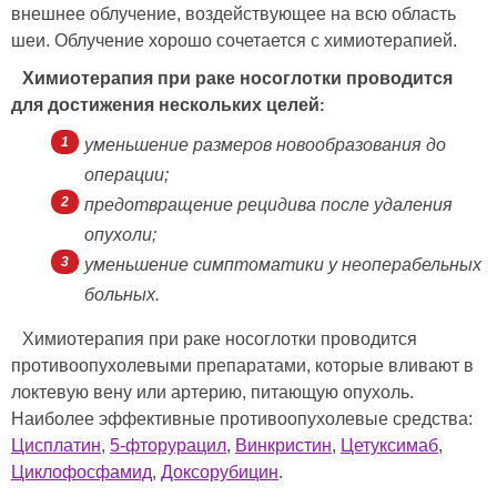
внешнее облучение, воздействующее на всю область
шеи. Облучение хорошо сочетается с химиотерапией.
Химиотерапия при раке носоглотки проводится
для достижения нескольких целей
:
уменьшение размеров новообразования до
операции;
предотвращение рецидива после удаления
опухоли;
уменьшение симптоматики у неоперабельных
больных.
Химиотерапия при раке носоглотки проводится
противоопухолевыми препаратами, которые вливают в
локтевую вену или артерию, питающую опухоль.
Наиболее эффективные противоопухолевые средства:
Цисплатин
,
5-фторурацил
,
Винкристин
,
Цетуксимаб
,
Циклофосфамид
,
Доксорубицин
.