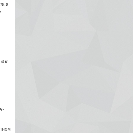
ла в
Рак яичников
я
Плоскоклеточный рак
а в
н-
итном