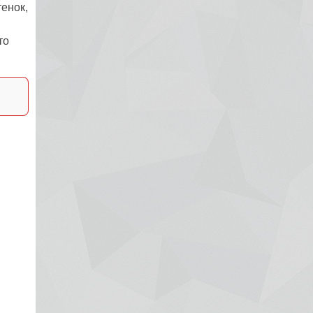
енок,
то