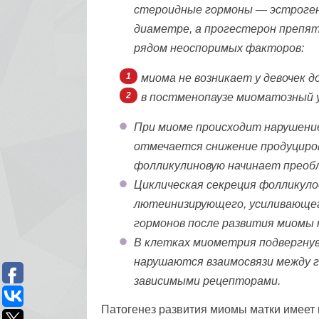
стероидные гормоны — эстроген
диаметре, а прогестерон препя
рядом неоспоримых факторов:
миома не возникает у девочек 
в постменопаузе миоматозный у
При миоме происходит нарушение
отмечается снижение продуциров
фолликулиновую начинает преоб
Циклическая секреция фолликул
лютеинизирующего, усиливающег
гормонов после развития миомы 
В клетках миометрия подвергну
нарушаются взаимосвязи между 
зависимыми рецепторами.
Патогенез развития миомы матки имеет