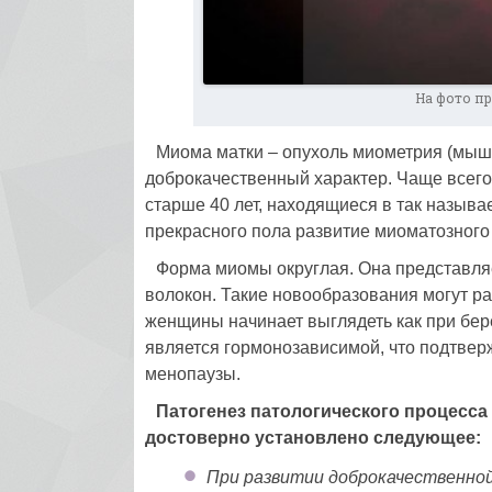
На фото п
Миома матки – опухоль миометрия (мыше
доброкачественный характер. Чаще всего
старше 40 лет, находящиеся в так назыв
прекрасного пола развитие миоматозного 
Форма миомы округлая. Она представля
волокон. Такие новообразования могут ра
женщины начинает выглядеть как при бер
является гормонозависимой, что подтве
менопаузы.
Патогенез патологического процесса
достоверно установлено следующее:
При развитии доброкачественной