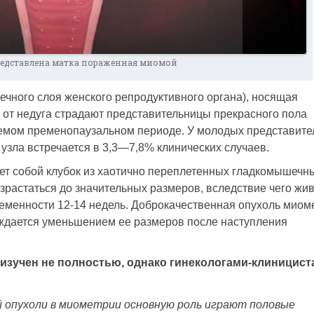
редставлена матка пораженная миомой
чного слоя женского репродуктивного органа), носящая
 от недуга страдают представительницы прекрасного пола
аемом пременопаузальном периоде. У молодых представите
узла встречается в 3,3—7,8% клинических случаев.
ет собой клубок из хаотично переплетенных гладкомышечн
зрастаться до значительных размеров, вследствие чего жи
еменности 12-14 недель. Доброкачественная опухоль миом
рждается уменьшением ее размеров после наступления
 изучен не полностью, однако гинекологами-клиницис
 опухоли в миометрии основную роль играют половые