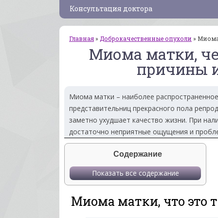
Консультация доктора
Главная
»
Доброкачественные опухоли
»
Миома
Миома матки, че
причины 
Миома матки – наиболее распространенное
представительниц прекрасного пола репрод
заметно ухудшает качество жизни. При нал
достаточно неприятные ощущения и пробл
Содержание
Показать все содержание
Миома матки, что это т