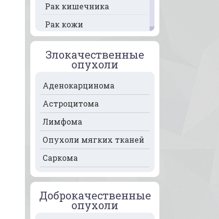
Рак кишечника
Рак кожи
Рак кости
Злокачественные
Рак крови
опухоли
Рак легких
Аденокарцинома
Рак лимфоузлов
Астроцитома
Рак молочной железы
Лимфома
Рак мочевого пузыря
Опухоли мягких тканей
Рак носа
Саркома
Рак печени
Рак пищевода
Доброкачественные
опухоли
Рак поджелудочной