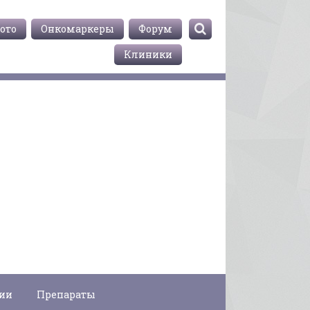
ото
Онкомаркеры
Форум
Клиники
гии
Препараты