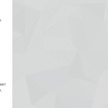
о
ают
,