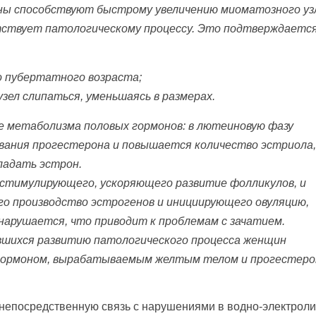
ы способствуют быстрому увеличению миоматозного уз
тствует патологическому процессу. Это подтверждаетс
до пубертатного возраста;
зел слипаться, уменьшаясь в размерах.
 метаболизма половых гормонов: в лютеиновую фазу
ания прогестерона и повышается количество эстриола, 
ладать эстрон.
остимулирующего, ускоряющего развитие фолликулов, и
о производство эстрогенов и инициирующего овуляцию,
нарушается, что приводит к проблемам с зачатием.
вшихся развитию патологического процесса женщин
гормоном, вырабатываемым желтым телом и прогестеро
 непосредственную связь с нарушениями в водно-электрол