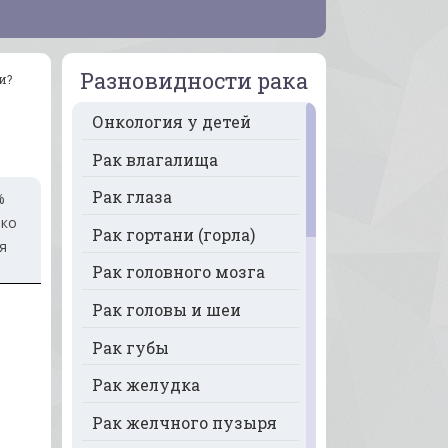
Разновидности рака
и?
Онкология у детей
Рак влагалища
Рак глаза
%
ако
Рак гортани (горла)
я
Рак головного мозга
Рак головы и шеи
Рак губы
Рак желудка
Рак желчного пузыря