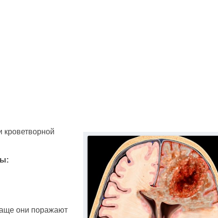
и кроветворной
пы:
аще они поражают