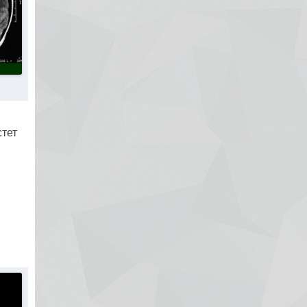
стет
в