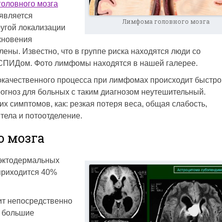
оловного мозга
 является
Лимфома головного мозга
угой локализации
кновения
ены. Известно, что в группе риска находятся люди со
 СПИДом. Фото лимфомы находятся в нашей галерее.
локачественного процесса при лимфомах происходит быстро,
огноз для больных с таким диагнозом неутешительный.
х симптомов, как: резкая потеря веса, общая слабость,
тела и потоотделение.
о мозга
эктодермальных
 приходится 40%
ит непосредственно
– большие