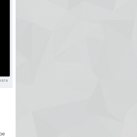
озга
ое