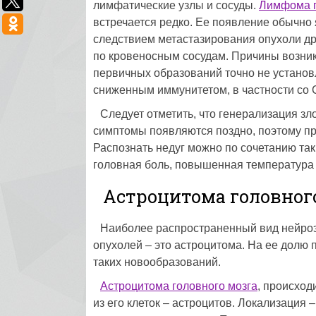
лимфатические узлы и сосуды.
Лимфома г
встречается редко. Ее появление обычно
следствием метастазирования опухоли др
по кровеносным сосудам. Причины возни
первичных образований точно не установл
сниженным иммунитетом, в частности со
Следует отметить, что генерализация з
симптомы появляются поздно, поэтому пр
Распознать недуг можно по сочетанию таки
головная боль, повышенная температура 
Астроцитома головног
Наиболее распространенный вид нейро
опухолей – это астроцитома. На ее долю
таких новообразований.
Астроцитома головного мозга
, происход
из его клеток – астроцитов. Локализация 