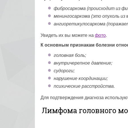
фибросаркома (происходит из фи
менингосаркома (это опухоль из 
ангиоретикулосаркома (поражает
Увидеть их вы можете на
фото
.
К основным признакам болезни относ
головная боль;
внутричерепное давление;
судороги;
нарушение координации;
психические расстройства.
Для подтверждения диагноза использую
Лимфома головного мо