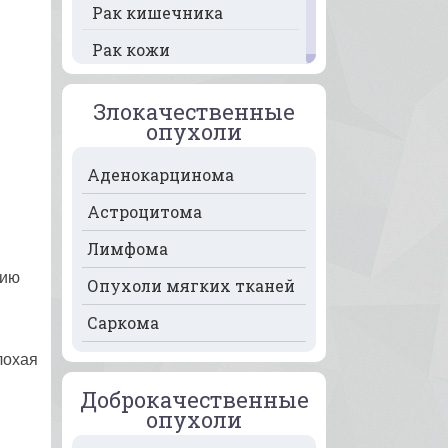
Рак кишечника
Рак кожи
Рак кости
Злокачественные
Рак крови
опухоли
Рак легких
Аденокарцинома
Рак лимфоузлов
Астроцитома
Рак молочной железы
Лимфома
Рак мочевого пузыря
гию
Опухоли мягких тканей
Рак носа
Саркома
Рак печени
лохая
Рак пищевода
Доброкачественные
опухоли
Рак поджелудочной