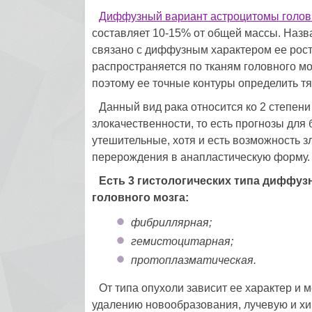
Диффузный вариант астроцитомы голов
составляет 10-15% от общей массы. Назв
связано с диффузным характером ее рост
распространяется по тканям головного мо
поэтому ее точные контуры определить т
Данный вид рака относится ко 2 степени
злокачественности, то есть прогнозы для
утешительные, хотя и есть возможность з
перерождения в анапластическую форму.
Есть 3 гистологических типа диффу
головного мозга:
фибриллярная;
гемистоцитарная;
протоплазматическая.
От типа опухоли зависит ее характер и
удалению новообразования, лучевую и х