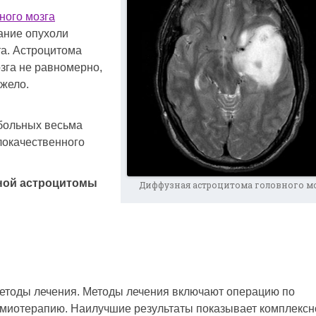
ного мозга
ание опухоли
а. Астроцитома
зга не равномерно,
яжело.
 больных весьма
локачественного
зной астроцитомы
Диффузная астроцитома головного м
 методы лечения. Методы лечения включают операцию по
имиотерапию. Наилучшие результаты показывает комплексн