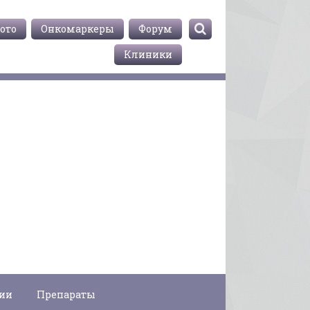
ото
Онкомаркеры
Форум
Клиники
гии
Препараты