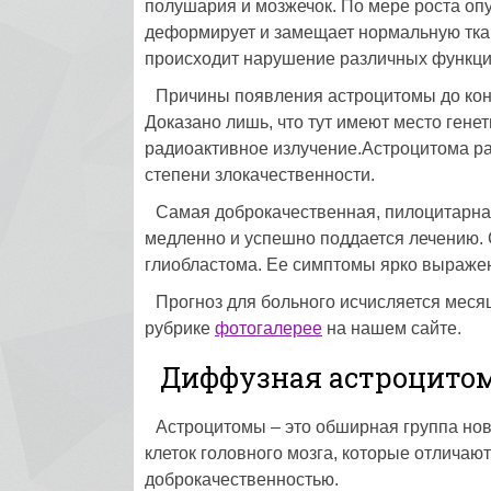
полушария и мозжечок. По мере роста опу
деформирует и замещает нормальную ткань
происходит нарушение различных функци
Причины появления астроцитомы до кон
Доказано лишь, что тут имеют место гене
радиоактивное излучение.Астроцитома ра
степени злокачественности.
Самая доброкачественная, пилоцитарная
медленно и успешно поддается лечению. С
глиобластома. Ее симптомы ярко выражен
Прогноз для больного исчисляется меся
рубрике
фотогалерее
на нашем сайте.
Диффузная астроцитом
Астроцитомы – это обширная группа но
клеток головного мозга, которые отличаю
доброкачественностью.