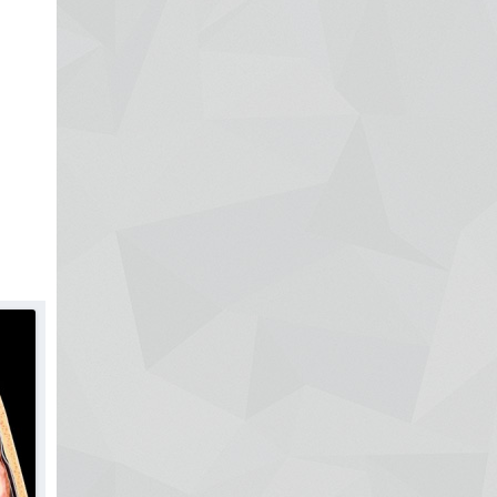
Рак яичников
Плоскоклеточный рак