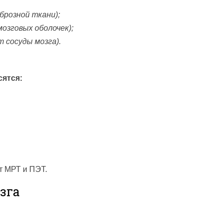
брозной ткани);
мозговых оболочек);
 сосуды мозга).
ятся:
т МРТ и ПЭТ.
зга