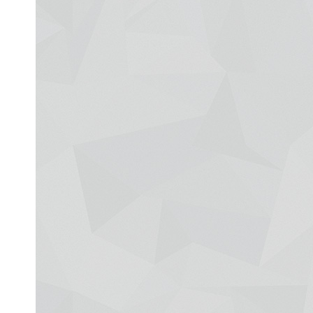
Рак яичников
Плоскоклеточный рак