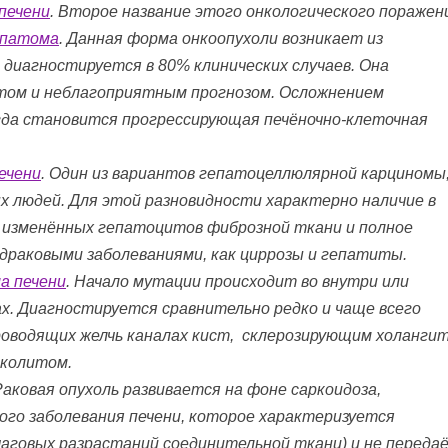
печени
. Второе название этого онкологического поражен
епатома
. Данная форма онкоопухоли возникает из
диагностируется в 80% клинических случаев. Она
том и неблагоприятным прогнозом. Осложнением
гда становится прогрессирующая печёночно-клеточная
ечени
. Один из вариантов гепатоцеллюлярной карциномы
 людей. Для этой разновидности характерно наличие в
 изменённых гепатоцитов фиброзной ткани и полное
драковыми заболеваниями, как циррозы и гепатиты.
а печени
. Начало мутации происходит во внутри или
х. Диагностируется сравнительно редко и чаще всего
роводящих желчь каналах кист, склерозирующим холанги
 колитом.
 Раковая опухоль развивается на фоне саркоидоза,
го заболевания печени, которое характеризуется
очаговых разрастаний соединительной ткани) и не переда