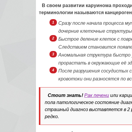
В своем развитии каруинома проход
терминологии называются канцероген
Сразу после начала процесса м
дочерние клеточные структуры
Быстрое деление клеток с повр
Следствием становится появле
Аномальная структура быстро у
прорастать в окружающие её з
После разрушения сосудистых с
кровотоки они разносятся по вс
Стоит знать!
Рак печени
или карц
пола патологическое состояние диагн
страшный диагноз выставляется в 2 
редко.