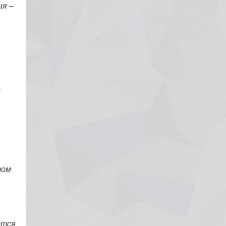
ия –
,
том
ётся