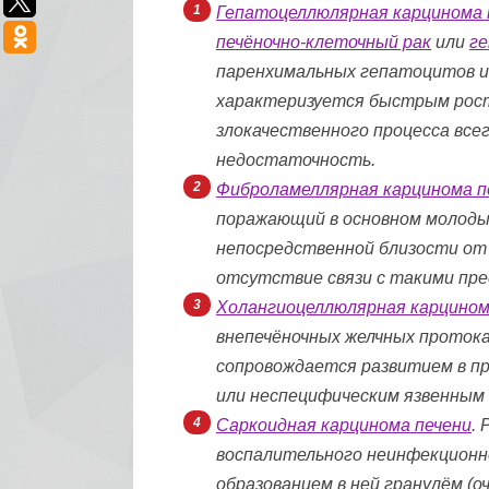
Гепатоцеллюлярная карцинома 
печёночно-клеточный рак
или
г
паренхимальных гепатоцитов и 
характеризуется быстрым рос
злокачественного процесса все
недостаточность.
Фиброламеллярная карцинома п
поражающий в основном молодых
непосредственной близости от
отсутствие связи с такими пре
Холангиоцеллюлярная карцином
внепечёночных желчных протока
сопровождается развитием в п
или неспецифическим язвенным
Саркоидная карцинома печени
.
воспалительного неинфекционно
образованием в ней гранулём (