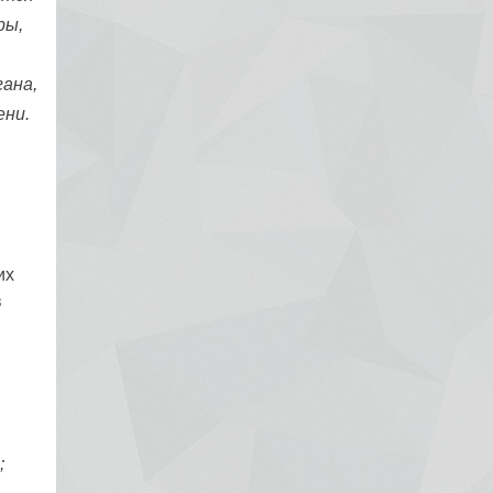
ры,
ана,
ени.
их
в
;