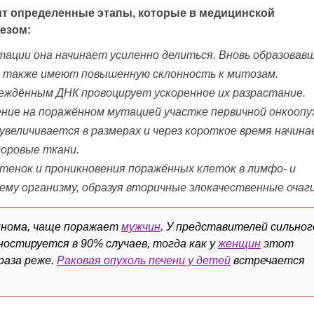
ит определенные этапы, которые в медицинской
езом:
утации она начинает усиленно делиться. Вновь образовав
 также имеют повышенную склонность к митозам.
еждённым ДНК провоцирует ускоренное их разрастание.
ние на поражённом мутацией участке первичной онкоопу
величивается в размерах и через короткое время начин
доровые ткани.
тенок и проникновения поражённых клеток в лимфо- и
ему организму, образуя вторичные злокачественные очаги
инома, чаще поражает
мужчин
. У представителей сильног
остируется в 90% случаев, тогда как у
женщин
этот
раза реже.
Раковая опухоль печени у детей
встречается