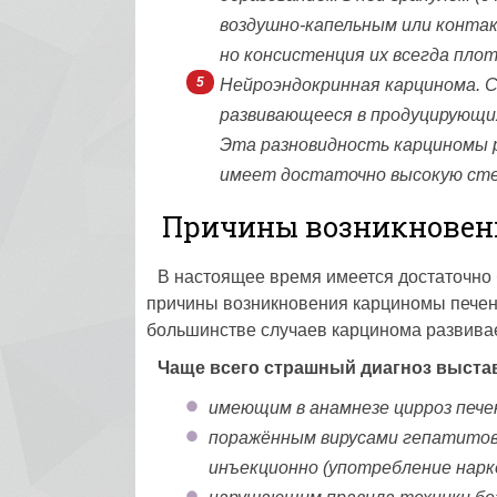
воздушно-капельным или конта
но консистенция их всегда плот
Нейроэндокринная карцинома. С
развивающееся в продуцирующих
Эта разновидность карциномы р
имеет достаточно высокую сте
Причины возникновен
В настоящее время имеется достаточно
причины возникновения карциномы печен
большинстве случаев карцинома развивае
Чаще всего страшный диагноз выста
имеющим в анамнезе цирроз пече
поражённым вирусами гепатитов 
инъекционно (употребление нарк