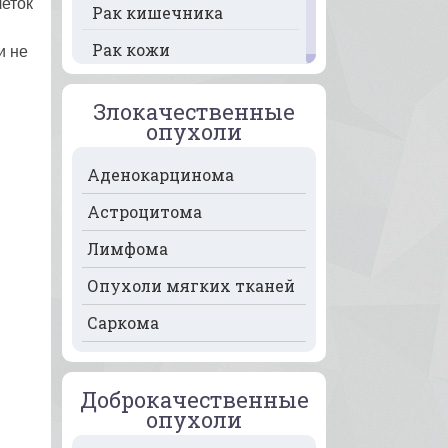
леток
Рак кишечника
Рак кожи
и не
Рак кости
Злокачественные
Рак крови
опухоли
Рак легких
Аденокарцинома
Рак лимфоузлов
Астроцитома
Рак молочной железы
Лимфома
Рак мочевого пузыря
Опухоли мягких тканей
Рак носа
Саркома
Рак печени
Рак пищевода
Доброкачественные
опухоли
Рак поджелудочной