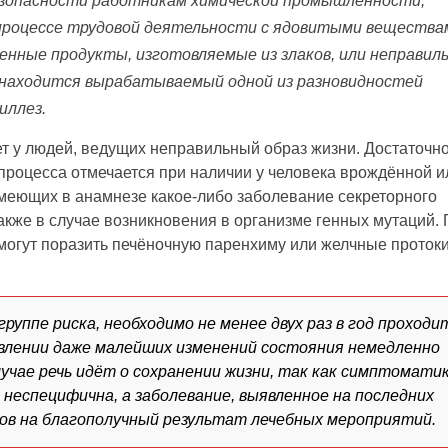
зопасности работникам химической промышленности,
роцессе трудовой деятельности с ядовитыми вещества
ные продукты, изготовляемые из злаков, или неправил
 находится вырабатываемый одной из разновидностей
иллез.
ет у людей, ведущих неправильный образ жизни. Достаточн
 процесса отмечается при наличии у человека врождённой и
меющих в анамнезе какое-либо заболевание секреторного
также в случае возникновения в организме генных мутаций.
 могут поразить печёночную паренхиму или желчные проток
уппе риска, необходимо не менее двух раз в год проходи
оявлении даже малейших изменений состояния немедленно
учае речь идёт о сохранении жизни, так как симптоматик
 неспецифична, а заболевание, выявленное на последних
сов на благополучный результат лечебных мероприятий.