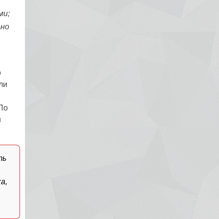
ми;
ьно
о
ли
 По
и
ть
а,