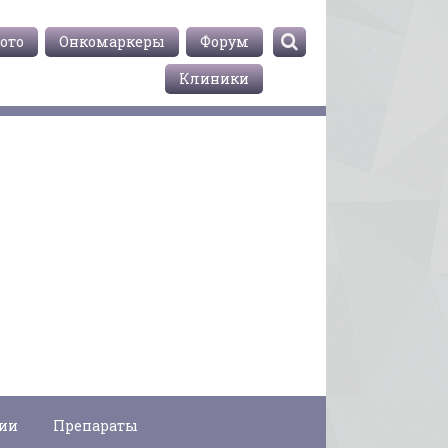
ото
Онкомаркеры
Форум
Клиники
гии
Препараты