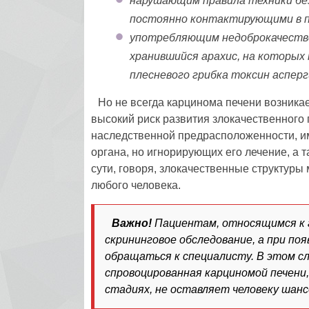
нарушающим правила техники бе
постоянно контактирующими в п
употребляющим недоброкачествен
хранившийся арахис, на которых
плесневого грибка токсин асперг
Но не всегда карцинома печени возника
высокий риск развития злокачественного
наследственной предрасположенности, и
органа, но игнорирующих его лечение, а 
сути, говоря, злокачественные структуры
любого человека.
Важно!
Пациентам, относящимся к гр
скрининговое обследование, а при п
обращаться к специалисту. В этом сл
спровоцированная карциномой печени,
стадиях, не оставляет человеку шан