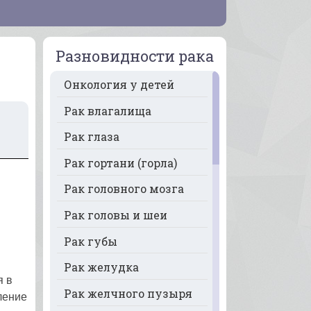
Разновидности рака
Онкология у детей
Рак влагалища
Рак глаза
Рак гортани (горла)
Рак головного мозга
Рак головы и шеи
Рак губы
Рак желудка
я в
Рак желчного пузыря
ление