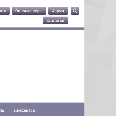
ото
Онкомаркеры
Форум
Клиники
гии
Препараты