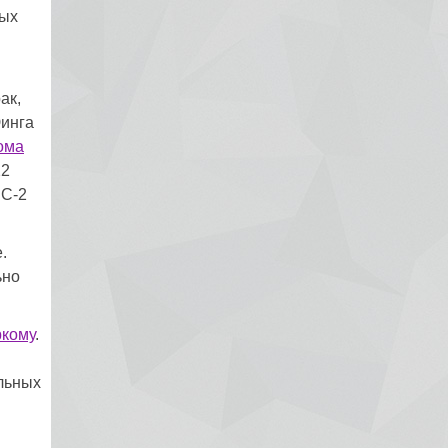
тых
ак,
Юинга
ома
22
IC-2
.
ьно
ркому
.
льных