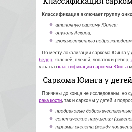
Классификация сарко
Классификация включает группу онк
атипичную саркому Юинга;
опухоль Аскина;
злокачественную нейроэктодерм
По месту локализации саркома Юинга у д
бедер
, коленей, плечей, лопаток и ребер,
узнать о
классификации саркомы Юинга
м
Саркома Юинга у дете
Причины до конца не исследованы, но с
рака кости
, так и саркомы у детей и подро
предраковые доброкачественные 
генетические нарушения (измене
травмы скелета (между появлени