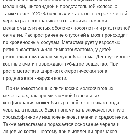
молочной, щитовидной и предстательной железе, а
также почек. У 20% больных метастазы при раке костей
черепа распространяются от злокачественной
меланомы слизистых оболочек носоглотки и рта, глазной
сетчатки. Распространение опухолей в мозг происходит
по кровеносным сосудам. Метастазирует у взрослых
ретинобластома и/или симпатобластома, у детей –
ретинобластома и/или медуллобластома. Деструктивные
костные очаги повреждают губчатое вещество. При
росте метастаза широкая склеротическая зона
продвигается кнаружи кости.
При множественных литических мелкоочаговых
метастазах, как при миеломной болезни, их
конфигурация может быть разной в косточках свода
черепа, а процесс будет напоминать злокачественную
хромаффинному надпочечников, печени и средостения.
Также метастазами поражается основание черепа и
лицевые кости. Поэтому при выявлении признаков