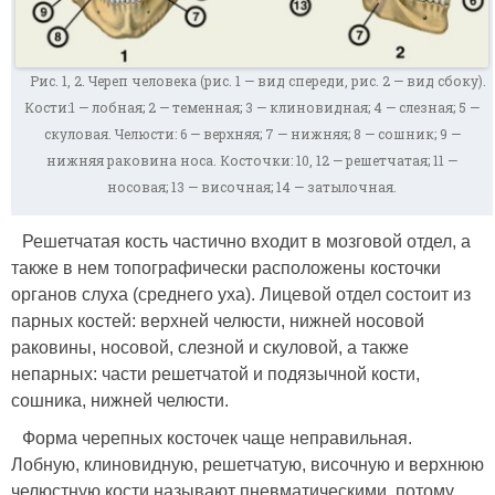
Рис. 1, 2. Череп человека (рис. 1 — вид спереди, рис. 2 — вид сбоку).
Кости:1 — лобная; 2 — теменная; 3 — клиновидная; 4 — слезная; 5 —
скуловая. Челюсти: 6 — верхняя; 7 — нижняя; 8 — сошник; 9 —
нижняя раковина носа. Косточки: 10, 12 — решетчатая; 11 —
носовая; 13 — височная; 14 — затылочная.
Решетчатая кость частично входит в мозговой отдел, а
также в нем топографически расположены косточки
органов слуха (среднего уха). Лицевой отдел состоит из
парных костей: верхней челюсти, нижней носовой
раковины, носовой, слезной и скуловой, а также
непарных: части решетчатой и подязычной кости,
сошника, нижней челюсти.
Форма черепных косточек чаще неправильная.
Лобную, клиновидную, решетчатую, височную и верхнюю
челюстную кости называют пневматическими, потому