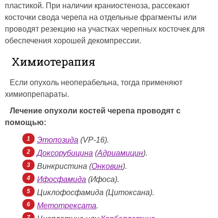
пластикой. При наличии краниостеноза, рассекают
косточки свода черепа на отдельные фрагменты или
проводят резекцию на участках черепных косточек для
обеспечения хорошей декомпрессии.
Химиотерапия
Если опухоль неоперабельна, тогда применяют
химиопрепараты.
Лечение опухоли костей черепа проводят с
помощью:
Этопозида
(VP-16).
Доксорубицина
(
Адриамицин
).
Винкристина (
Онковин
).
Ифосфамида
(Ифоса).
Циклофосфамида (Цитоксана).
Метотрексата
.