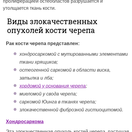
пролиферацией остеобластов разрушается и
утолщается ткань кости.
Виды злокачественных
опухолей кости черепа
Рак кости черепа представлен:
хондросаркомой с мутированными элементами
ткани хрящиков;
остеогенной саркомой в области виска,
затылка и лба;
хордомой у основания черепа
;
миеломой у свода черепа;
саркомой Юинга в тканях черепа;
злокачественной фиброзной гистиоцитомой.
Хондросаркома
Эта злокачественная опухоль костей черепа, растущая