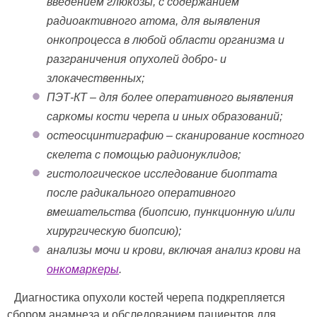
введением глюкозы, с содержанием
радиоактивного атома, для выявления
онкопроцесса в любой области организма и
разграничения опухолей добро- и
злокачественных;
ПЭТ-КТ – для более оперативного выявления
саркомы кости черепа и иных образований;
остеосцинтиграфию – сканирование костного
скелета с помощью радионуклидов;
гистологическое исследование биоптата
после радикального оперативного
вмешательства (биопсию, пункционную и/или
хирургическую биопсию);
анализы мочи и крови, включая анализ крови на
онкомаркеры
.
Диагностика опухоли костей черепа подкрепляется
сбором анамнеза и обследованием пациентов для