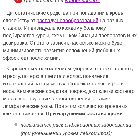
Цисплатина или
Карбоплатина
.
Цитостатические средства при попадании в кровь
способствуют
распаду новообразований
на разных
стадиях. Индивидуально каждому больному
подбираются курсы, схемы, комбинации препаратов и их
дозировка. От этого зависит, насколько можно будет
минимизировать развитие осложнений (побочных
эффектов) после химии.
К временным осложнениям здоровья относят тошноту
и рвоту, потерю аппетита и волос, появление
изъязвлений на слизистых оболочках полости рта и
носа. Химические средства повреждают клетки костного
мозга, участвующие в кроветворении, а также
лимфатические узлы. При этом количество кровяных
клеток снижается.
При нарушении состава крови:
повышается риск инфекционных заболеваний
(при уменьшении уровня лейкоцитов);