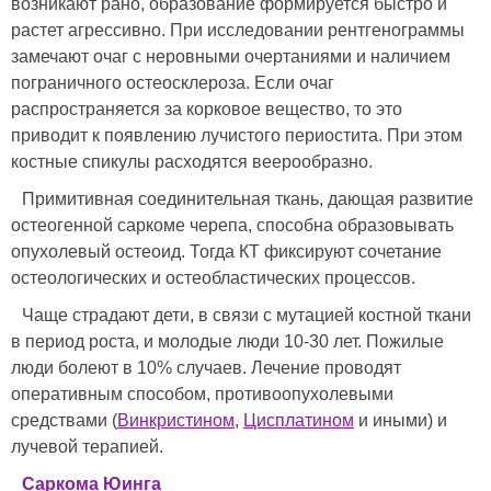
возникают рано, образование формируется быстро и
растет агрессивно. При исследовании рентгенограммы
замечают очаг с неровными очертаниями и наличием
пограничного остеосклероза. Если очаг
распространяется за корковое вещество, то это
приводит к появлению лучистого периостита. При этом
костные спикулы расходятся веерообразно.
Примитивная соединительная ткань, дающая развитие
остеогенной саркоме черепа, способна образовывать
опухолевый остеоид. Тогда КТ фиксируют сочетание
остеологических и остеобластических процессов.
Чаще страдают дети, в связи с мутацией костной ткани
в период роста, и молодые люди 10-30 лет. Пожилые
люди болеют в 10% случаев. Лечение проводят
оперативным способом, противоопухолевыми
средствами (
Винкристином
,
Цисплатином
и иными) и
лучевой терапией.
Саркома Юинга