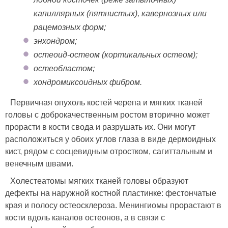
капиллярных (пятнистых), кавернозных или
рацемозных форм;
энхондром;
остеоид-остеом (кортикальных остеом);
остеобластом;
хондромиксоидных фибром.
Первичная опухоль костей черепа и мягких тканей
головы с доброкачественным ростом вторично может
прорасти в кости свода и разрушать их. Они могут
расположиться у обоих углов глаза в виде дермоидных
кист, рядом с сосцевидным отростком, сагиттальным и
венечным швами.
Холестеатомы мягких тканей головы образуют
дефекты на наружной костной пластинке: фестончатые
края и полосу остеосклероза. Менингиомы прорастают в
кости вдоль каналов остеонов, а в связи с