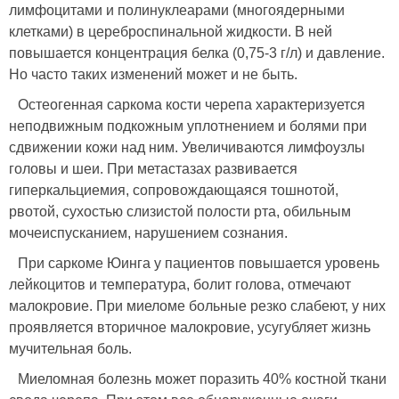
лимфоцитами и полинуклеарами (многоядерными
клетками) в цереброспинальной жидкости. В ней
повышается концентрация белка (0,75-3 г/л) и давление.
Но часто таких изменений может и не быть.
Остеогенная саркома кости черепа характеризуется
неподвижным подкожным уплотнением и болями при
сдвижении кожи над ним. Увеличиваются лимфоузлы
головы и шеи. При метастазах развивается
гиперкальциемия, сопровождающаяся тошнотой,
рвотой, сухостью слизистой полости рта, обильным
мочеиспусканием, нарушением сознания.
При саркоме Юинга у пациентов повышается уровень
лейкоцитов и температура, болит голова, отмечают
малокровие. При миеломе больные резко слабеют, у них
проявляется вторичное малокровие, усугубляет жизнь
мучительная боль.
Миеломная болезнь может поразить 40% костной ткани