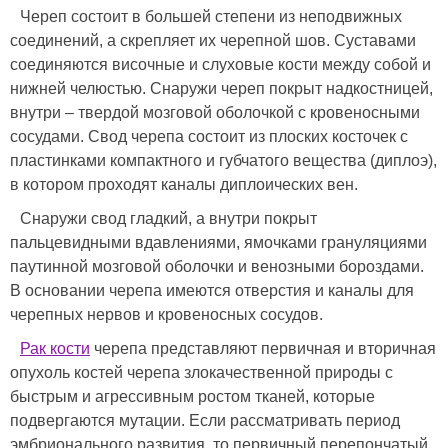
Череп состоит в большей степени из неподвижных
соединений, а скрепляет их черепной шов. Суставами
соединяются височные и слуховые кости между собой и
нижней челюстью. Снаружи череп покрыт надкостницей,
внутри – твердой мозговой оболочкой с кровеносными
сосудами. Свод черепа состоит из плоских косточек с
пластинками компактного и губчатого вещества (диплоэ),
в котором проходят каналы диплоических вен.
Снаружи свод гладкий, а внутри покрыт
пальцевидными вдавлениями, ямочками грануляциями
паутинной мозговой оболочки и венозными бороздами.
В основании черепа имеются отверстия и каналы для
черепных нервов и кровеносных сосудов.
Рак кости
черепа представляют первичная и вторичная
опухоль костей черепа злокачественной природы с
быстрым и агрессивным ростом тканей, которые
подвергаются мутации. Если рассматривать период
эмбрионального развития, то первичный перепончатый