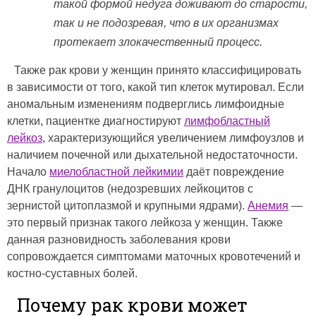
такой формой недуга доживают до старости,
так и не подозревая, что в их организмах
протекает злокачественный процесс.
Также рак крови у женщин принято классифицировать
в зависимости от того, какой тип клеток мутировал. Если
аномальным изменениям подверглись лимфоидные
клетки, пациентке диагностируют
лимфобластный
лейкоз
, характеризующийся увеличением лимфоузлов и
наличием почечной или дыхательной недостаточности.
Начало
миелобластной лейкимии
даёт повреждение
ДНК гранулоцитов (недозревших лейкоцитов с
зернистой цитоплазмой и крупными ядрами).
Анемия
—
это первый признак такого лейкоза у женщин. Также
данная разновидность заболевания крови
сопровождается симптомами маточных кровотечений и
костно-суставных болей.
Почему рак крови может