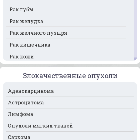
Рак губы
Рак желудка
Рак желчного пузыря
Рак кишечника
Рак кожи
Рак кости
Злокачественные опухоли
Рак крови
Аденокарцинома
Рак легких
Астроцитома
Рак лимфоузлов
Лимфома
Рак молочной железы
Опухоли мягких тканей
Рак мочевого пузыря
Саркома
Рак носа