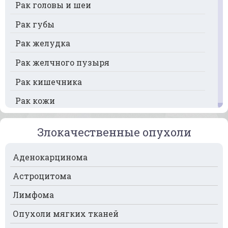
Рак головы и шеи
Рак губы
Рак желудка
Рак желчного пузыря
Рак кишечника
Рак кожи
Рак кости
Злокачественные опухоли
Рак крови
Аденокарцинома
Рак легких
Астроцитома
Рак лимфоузлов
Лимфома
Рак молочной железы
Опухоли мягких тканей
Рак мочевого пузыря