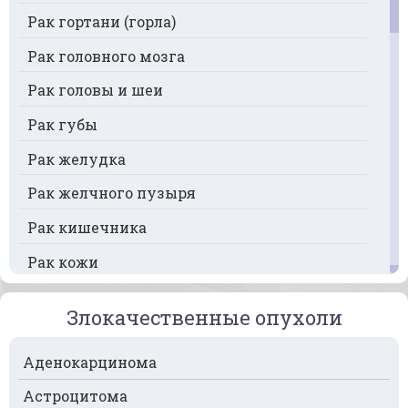
Рак гортани (горла)
Рак головного мозга
Рак головы и шеи
Рак губы
Рак желудка
Рак желчного пузыря
Рак кишечника
Рак кожи
Рак кости
Злокачественные опухоли
Рак крови
Аденокарцинома
Рак легких
Астроцитома
Рак лимфоузлов