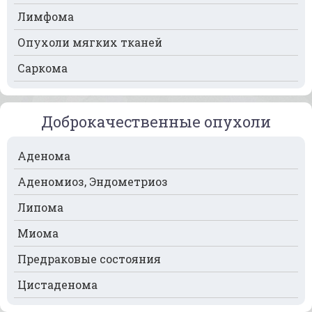
Лимфома
Рак молочной железы
Опухоли мягких тканей
Рак мочевого пузыря
Саркома
Рак носа
Рак печени
Доброкачественные опухоли
Рак пищевода
Рак поджелудочной железы
Аденома
Рак предстательной железы
Аденомиоз, Эндометриоз
Рак почек
Липома
Рак селезёнки
Миома
Рак сердца
Предраковые состояния
Рак спинного мозга
Цистаденома
Рак челюсти