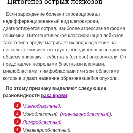
Цитогенез острых лейкозов
Если зарождение болезни спровоцировал
недифференцированный вид клеток крови,
диагностируется острая, наиболее агрессивная форма
лейкемии. Цитогенетическая классификация лейкозов
такого типа предусматривает их подразделение на
несколько клинических групп, объединённых по одному
общему признаку – субстрату (основе) онкоопухоли. Он
представлен незрелыми бластными клетками,
миелобластами, лимфобластами или эритобластами,
которые и дают название образовавшейся опухоли.
По этому признаку выделяют следующие
разновидности
рака крови
:
Миелобластный
.
Монобластный (
миеломонобластный
).
Лимфобластный
.
Мегакариобластный.