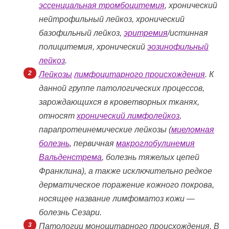
эссенциальная тромбоцитемия
, хронический
нейтрофильный лейкоз, хронический
базофильный лейкоз,
эритремия
/истинная
полицитемия, хронический
эозинофильный
лейкоз
.
Лейкозы
лимфоцитарного происхождения
. К
данной группе патологических процессов,
зарождающихся в кроветворных тканях,
относят
хронический лимфолейкоз
,
парапротеинемические лейкозы (
миеломная
болезнь
, первичная
макроглобулинемия
Вальденстрема
, болезнь тяжелых цепей
Франклина), а также исключительно редкое
дерматическое поражение кожного покрова,
носящее название лимфоматоз кожи —
болезнь Сезари.
Патологии моноцитарного происхождения. В