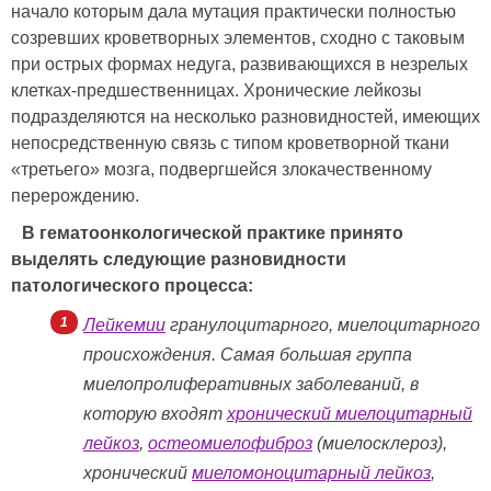
начало которым дала мутация практически полностью
созревших кроветворных элементов, сходно с таковым
при острых формах недуга, развивающихся в незрелых
клетках-предшественницах. Хронические лейкозы
подразделяются на несколько разновидностей, имеющих
непосредственную связь с типом кроветворной ткани
«третьего» мозга, подвергшейся злокачественному
перерождению.
В гематоонкологической практике принято
выделять следующие разновидности
патологического процесса:
Лейкемии
гранулоцитарного, миелоцитарного
происхождения. Самая большая группа
миелопролиферативных заболеваний, в
которую входят
хронический миелоцитарный
лейкоз
,
остеомиелофиброз
(миелосклероз),
хронический
миеломоноцитарный лейкоз
,