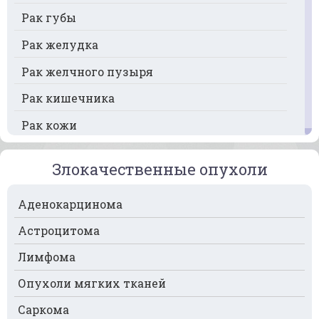
Рак губы
Рак желудка
Рак желчного пузыря
Рак кишечника
Рак кожи
Рак кости
Злокачественные опухоли
Рак крови
Аденокарцинома
Рак легких
Астроцитома
Рак лимфоузлов
Лимфома
Рак молочной железы
Опухоли мягких тканей
Рак мочевого пузыря
Саркома
Рак носа