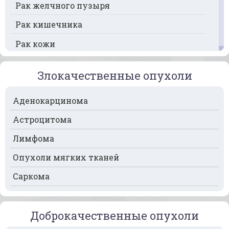
Рак желчного пузыря
Рак кишечника
Рак кожи
Рак кости
Злокачественные опухоли
Рак крови
Аденокарцинома
Рак легких
Астроцитома
Рак лимфоузлов
Лимфома
Рак молочной железы
Опухоли мягких тканей
Рак мочевого пузыря
Саркома
Рак носа
Рак печени
Доброкачественные опухоли
Рак пищевода