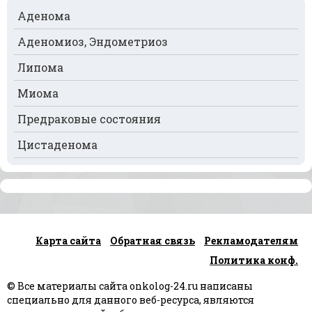
Рак поджелудочной железы
Аденома
Рак предстательной железы
Аденомиоз, Эндометриоз
Рак почек
Липома
Рак селезёнки
Миома
Рак сердца
Предраковые состояния
Рак спинного мозга
Цистаденома
Рак челюсти
Рак шейки матки
Рак щитовидной железы
Карта сайта
Обратная связь
Рекламодателям
Рак языка
Политика конф.
Рак яичек
© Все материалы сайта onkolog-24.ru написаны
Рак яичников
специально для данного веб-ресурса, являются