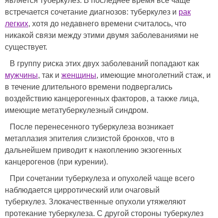
является туберкулез. В последнее время все чаще
встречается сочетание диагнозов: туберкулез и
рак
легких
, хотя до недавнего времени считалось, что
никакой связи между этими двумя заболеваниями не
существует.
В группу риска этих двух заболеваний попадают как
мужчины
, так и
женщины
, имеющие многолетний стаж, и
в течение длительного времени подвергались
воздействию канцерогенных факторов, а также лица,
имеющие метатуберкулезный синдром.
После перенесенного туберкулеза возникает
метаплазия эпителия слизистой бронхов, что в
дальнейшем приводит к накоплению экзогенных
канцерогенов (при курении).
При сочетании туберкулеза и опухолей чаще всего
наблюдается цирротический или очаговый
туберкулез. Злокачественные опухоли утяжеляют
протекание туберкулеза. С другой стороны туберкулез