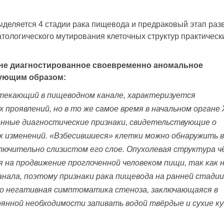
деляется 4 стадии рака пищевода и предраковый этап раз
атологического мутирования клеточных структур практическ
 не диагностированное своевременно аномальное
дующим образом:
отекающий в пищеводном канале, характеризуется
 проявлений, но в то же самое время в начальном органе
нные диагностические признаки, свидетельствующие о
х изменений. «Взбесившиеся» клетки можно обнаружить в
лючительно слизистом его слое. Опухолевая структура ч
я на продвижение проглоченной человеком пищи, так как 
нала, поэтому признаки рака пищевода на ранней стадии
о негативная симптоматика стеноза, заключающаяся в
оянной необходимости запивать водой твёрдые и сухие ку