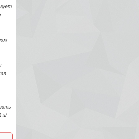
твует
Рак яичников
и
Плоскоклеточный рак
ких
и
иал
овать
 и/