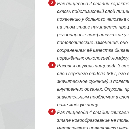
Рак пищевода 2 стадии характ
сквозь подслизистый слой пище
появлению у больного человека
на этом этапе начинается про
регионарные лимфатические уз
патологические изменения, оно
сохранением её качества бывае
поражённых онкологией лимфоу
Раковая опухоль пищевода 3 с
слой верхнего отдела ЖКТ, его
значительное сужение) и появл
внутренних органах. Опухоль, 
значительным проблемам в гло
даже жидкую пищу.
Рак пищевода 4 стадии считае
этапе новообразование не толь
метастазами практически весь 