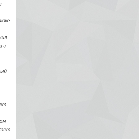
р
акже
ния
а с
ный
ает
ном
жает