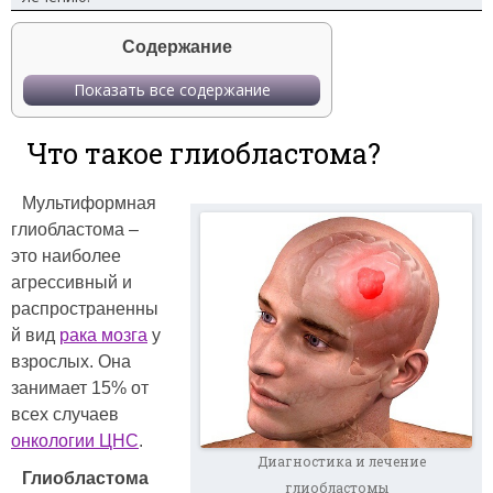
Содержание
Показать все содержание
Что такое глиобластома?
Мультиформная
глиобластома –
это наиболее
агрессивный и
распространенны
й вид
рака мозга
у
взрослых. Она
занимает 15% от
всех случаев
онкологии ЦНС
.
Диагностика и лечение
Глиобластома
глиобластомы