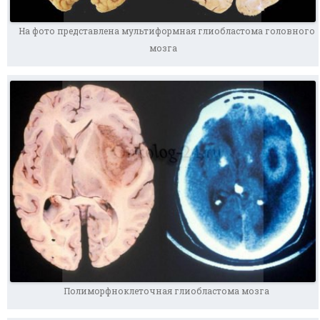
На фото представлена мультиформная глиобластома головного
мозга
Полиморфноклеточная глиобластома мозга