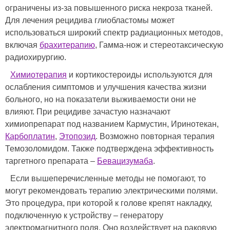
ограничены из-за повышенного риска некроза тканей.
Для лечения рецидива глиобластомы может
использоваться широкий спектр радиационных методов,
включая
брахитерапию
, Гамма-нож и стереотаксическую
радиохирургию.
Химиотерапия
и кортикостероиды используются для
ослабления симптомов и улучшения качества жизни
больного, но на показатели выживаемости они не
влияют. При рецидиве зачастую назначают
химиопрепарат под названием Кармустин, Иринотекан,
Карбоплатин
,
Этопозид
. Возможно повторная терапия
Темозоломидом. Также подтверждена эффективность
таргетного препарата –
Бевацизумаба
.
Если вышеперечисленные методы не помогают, то
могут рекомендовать терапию электрическими полями.
Это процедура, при которой к голове крепят накладку,
подключенную к устройству – генератору
электромагнитного поля. Оно воздействует на раковую